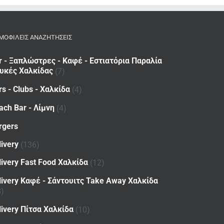
ΜΟΦΙΛΕΙΣ ΑΝΑΖΗΤΗΣΕΙΣ
r - Ξαπλώστρες - Καφέ - Εστιατόρια Παραλία
υκές Χαλκίδας
(7)
rs - Clubs - Χαλκίδα
(4)
ach Bar - Λίμνη
(4)
rgers
livery
(136)
livery Fast Food Χαλκίδα
(12)
livery Καφέ - Σάντουιτς Take Away Χαλκίδα
8)
livery Πίτσα Χαλκίδα
(10)