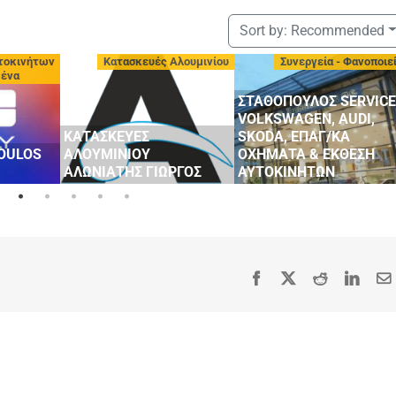
Sort by:
Recommended
τοκινήτων
Κατασκευές Αλουμινίου
Συνεργεία - Φανοποιε
μένα
ΣΤΑΘΟΠΟΥΛΟΣ SERVICE
VOLKSWAGEN, AUDI,
ΚΑΤΑΣΚΕΥΕΣ
SKODA, ΕΠΑΓ/ΚΑ
OULOS
ΑΛΟΥΜΙΝΙΟΥ
ΟΧΗΜΑΤΑ & ΕΚΘΕΣΗ
ΑΛΩΝΙΑΤΗΣ ΓΙΩΡΓΟΣ
ΑΥΤΟΚΙΝΗΤΩΝ
Facebook
X
Reddit
Linke