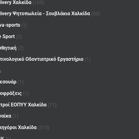
livery Χαλκίδα
(109)
livery Ψητοπωλεία - Σουβλάκια Χαλκίδα
(50)
va-sports
(1)
e Sport
(3)
σθητική
(2)
τινολογικό Οδοντιατρικό Εργαστήριο
(1)
ι
εσουάρ
(1)
οφράξεις
(1)
ατροί ΕΟΠΥΥ Χαλκίδα
(71)
ναίκα
(1)
κηγόροι Χαλκίδα
(315)
ΟΥ