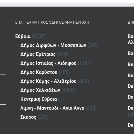
ΕΠΑΓΓΕΛΜΑΤΙΚΌΣ ΟΔΗΓΌΣ ΑΝΆ ΠΕΡΙΟΧΉ
ΔΗ
Εύβοια
(8337)
Ba
Αλ
—
Δήμος Διρφύων - Μεσσαπίων
(392)
Ba
—
Δήμος Ερέτριας
(344)
—
Δήμος Ιστιαίας - Αιδηψού
(1161)
Be
—
Δήμος Καρύστου
(485)
Bu
—
Δήμος Κύμης - Αλιβερίου
(886)
De
—
Δήμος Χαλκιδέων
(4418)
De
—
Κεντρική Εύβοια
(1)
De
—
Λίμνη - Μαντούδι - Αγία Άννα
(430)
(3
—
Σκύρος
(221)
De