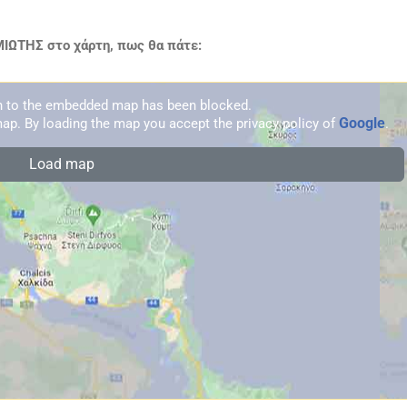
ΩΤΗΣ στο χάρτη, πως θα πάτε:
on to the embedded map has been blocked.
Google
ap. By loading the map you accept the privacy policy of
.
Load map