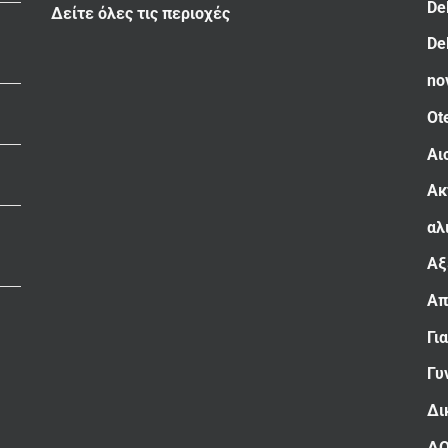
De
Δείτε όλες τις περιοχές
De
no
Ot
Αι
Ακ
αλ
Αξ
Απ
Γι
Γυ
Δι
Δ