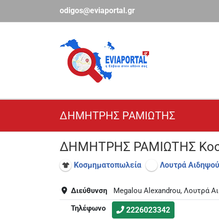
Μετάβαση
odigos@eviaportal.gr
στο
περιεχόμενο
ΔΗΜΗΤΡΗΣ ΡΑΜΙΩΤΗΣ
ΔΗΜΗΤΡΗΣ ΡΑΜΙΩΤΗΣ Κοσ
Κοσμηματοπωλεία
Λουτρά Αιδηψο
Διεύθυνση
Megalou Alexandrou, Λουτρά Αι
Τηλέφωνο
2226023342