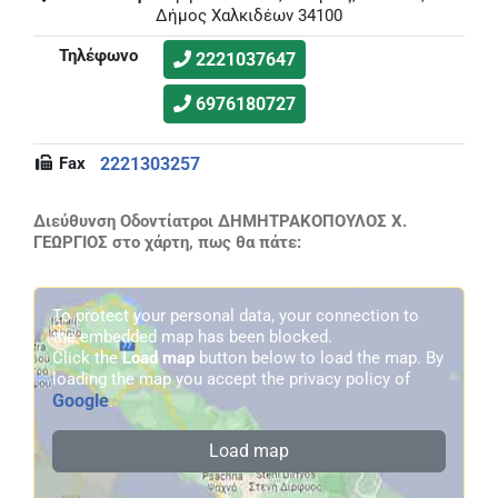
Δήμος Χαλκιδέων 34100
Τηλέφωνο
2221037647
6976180727
Fax
2221303257
Διεύθυνση Οδοντίατροι ΔΗΜΗΤΡΑΚΟΠΟΥΛΟΣ Χ.
ΓΕΩΡΓΙΟΣ στο χάρτη, πως θα πάτε:
To protect your personal data, your connection to
the embedded map has been blocked.
Click the
Load map
button below to load the map. By
loading the map you accept the privacy policy of
Google
.
Load map