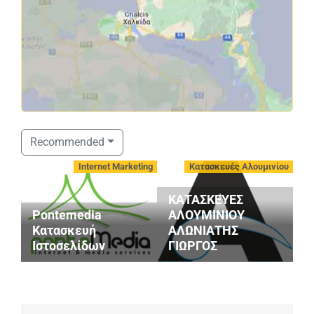
Recommended
Internet Marketing
Κατασκευές Αλουμινίου
ΚΑΤΑΣΚΕΥΕΣ
Pontemedia
ΑΛΟΥΜΙΝΙΟΥ
Κατασκευή
ΑΛΩΝΙΑΤΗΣ
Ιστοσελίδων
ΓΙΩΡΓΟΣ
Μ