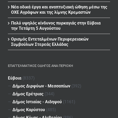
Νέα οδικά έργα και αναπτυξιακή ώθηση μέσω της
ΟΧΕ Αγράφων και της λίμνης Κρεμαστών
Πολύ υψηλός κίνδυνος πυρκαγιάς στην Εύβοια
την Τετάρτη 5 Αυγούστου
Ορισμός Εντεταλμένων Περιφερειακών
Συμβούλων Στερεάς Ελλάδας
ΕΠΑΓΓΕΛΜΑΤΙΚΌΣ ΟΔΗΓΌΣ ΑΝΆ ΠΕΡΙΟΧΉ
Εύβοια
(8337)
—
Δήμος Διρφύων - Μεσσαπίων
(392)
—
Δήμος Ερέτριας
(344)
—
Δήμος Ιστιαίας - Αιδηψού
(1161)
—
Δήμος Καρύστου
(485)
—
Δήμος Κύμης - Αλιβερίου
(886)