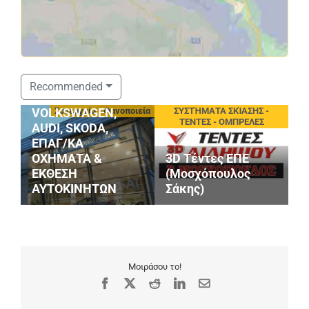
ΣΤΑΘΟΠΟΥΛΟΣ
Recommended
SERVICE
eting
Συνεργεία - Φανοποιεία
ΣΥΣΤΉΜΑΤΑ ΣΚΊΑΣΗΣ -
VOLKSWAGEN,
ΤΕΝΤΕΣ - ΟΜΠΡΕΛΕΣ
AUDI, SKODA,
ΕΠΑΓ/ΚΑ
ΟΧΗΜΑΤΑ &
3D Τέντες ΕΠΕ
G
ΕΚΘΕΣΗ
(Μοσχόπουλος
S
ΑΥΤΟΚΙΝΗΤΩΝ
Σάκης)
M
Μοιράσου το!
Facebook
X
Reddit
LinkedIn
Email