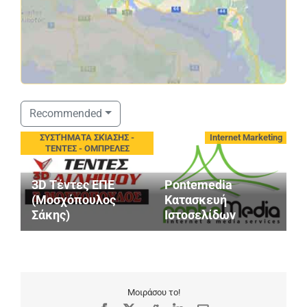
Recommended
ιεία
ΣΥΣΤΉΜΑΤΑ ΣΚΊΑΣΗΣ -
Internet Marketing
ΤΕΝΤΕΣ - ΟΜΠΡΕΛΕΣ
3D Τέντες ΕΠΕ
Pontemedia
(Μοσχόπουλος
Κατασκευή
Σάκης)
Ιστοσελίδων
Μ
Μοιράσου το!