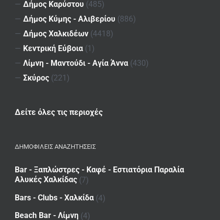
—
Δήμος Καρύστου
(485)
—
Δήμος Κύμης - Αλιβερίου
(886)
—
Δήμος Χαλκιδέων
(4418)
—
Κεντρική Εύβοια
(1)
—
Λίμνη - Μαντούδι - Αγία Άννα
(430)
—
Σκύρος
(221)
Δείτε όλες τις περιοχές
ΔΗΜΟΦΙΛΕΙΣ ΑΝΑΖΗΤΗΣΕΙΣ
Bar - Ξαπλώστρες - Καφέ - Εστιατόρια Παραλία
Αλυκές Χαλκίδας
(7)
Bars - Clubs - Χαλκίδα
(4)
Beach Bar - Λίμνη
(4)