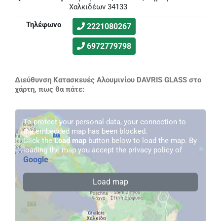
Χαλκιδέων 34133
Τηλέφωνο
2221080267
6972779798
Διεύθυνση Κατασκευές Αλουμινίου DAVRIS GLASS στο
χάρτη, πως θα πάτε:
To protect your personal data, your connection to
the embedded map has been blocked.
Click the
Load map
button below to load the map. By
loading the map you accept the privacy policy of
Google
.
Load map