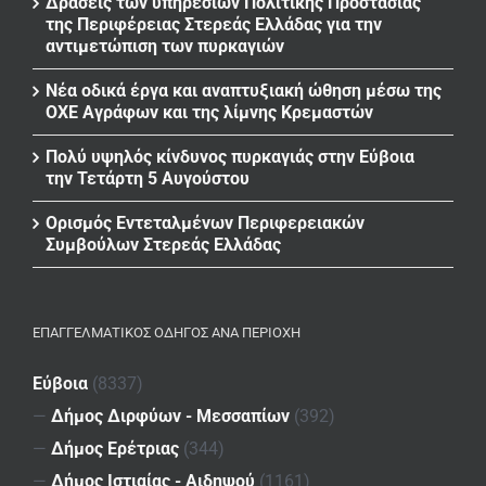
Δράσεις των υπηρεσιών Πολιτικής Προστασίας
της Περιφέρειας Στερεάς Ελλάδας για την
αντιμετώπιση των πυρκαγιών
Νέα οδικά έργα και αναπτυξιακή ώθηση μέσω της
ΟΧΕ Αγράφων και της λίμνης Κρεμαστών
Πολύ υψηλός κίνδυνος πυρκαγιάς στην Εύβοια
την Τετάρτη 5 Αυγούστου
Ορισμός Εντεταλμένων Περιφερειακών
Συμβούλων Στερεάς Ελλάδας
ΕΠΑΓΓΕΛΜΑΤΙΚΌΣ ΟΔΗΓΌΣ ΑΝΆ ΠΕΡΙΟΧΉ
Εύβοια
(8337)
—
Δήμος Διρφύων - Μεσσαπίων
(392)
—
Δήμος Ερέτριας
(344)
—
Δήμος Ιστιαίας - Αιδηψού
(1161)