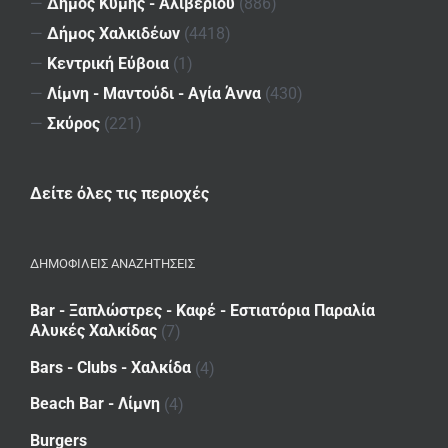
—
Δήμος Κύμης - Αλιβερίου
(886)
—
Δήμος Χαλκιδέων
(4418)
—
Κεντρική Εύβοια
(1)
—
Λίμνη - Μαντούδι - Αγία Άννα
(430)
—
Σκύρος
(221)
Δείτε όλες τις περιοχές
ΔΗΜΟΦΙΛΕΙΣ ΑΝΑΖΗΤΗΣΕΙΣ
Bar - Ξαπλώστρες - Καφέ - Εστιατόρια Παραλία
Αλυκές Χαλκίδας
(7)
Bars - Clubs - Χαλκίδα
(4)
Beach Bar - Λίμνη
(4)
Burgers