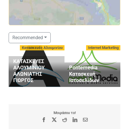
Recommended
Κατασκευές Αλουμινίου
Internet Marketing
ΚΑΤΑΣΚΕΥΕΣ
ΑΛΟΥΜΙΝΙΟΥ
Pontemedia
3
ΑΛΩΝΙΑΤΗΣ
Κατασκευή
(
ΓΙΩΡΓΟΣ
Ιστοσελίδων
Σ
Μοιράσου το!
Facebook
X
Reddit
LinkedIn
Email