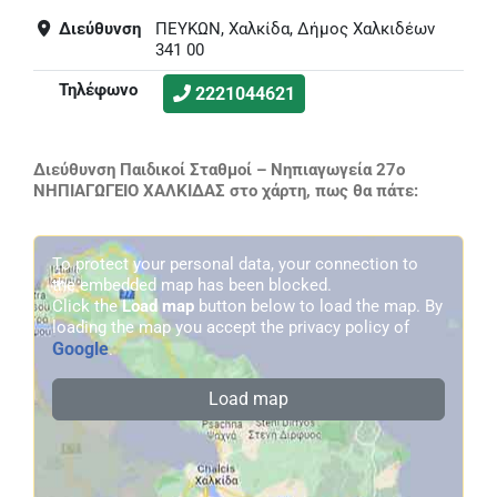
Διεύθυνση
ΠΕΥΚΩΝ, Χαλκίδα, Δήμος Χαλκιδέων
341 00
Τηλέφωνο
2221044621
Διεύθυνση Παιδικοί Σταθμοί – Νηπιαγωγεία 27o
ΝΗΠΙΑΓΩΓΕΙΟ ΧΑΛΚΙΔΑΣ στο χάρτη, πως θα πάτε:
To protect your personal data, your connection to
the embedded map has been blocked.
Click the
Load map
button below to load the map. By
loading the map you accept the privacy policy of
Google
.
Load map