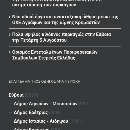
αντιμετώπιση των πυρκαγιών
Νέα οδικά έργα και αναπτυξιακή ώθηση μέσω της
ΟΧΕ Αγράφων και της λίμνης Κρεμαστών
Πολύ υψηλός κίνδυνος πυρκαγιάς στην Εύβοια
την Τετάρτη 5 Αυγούστου
Ορισμός Εντεταλμένων Περιφερειακών
Συμβούλων Στερεάς Ελλάδας
ΕΠΑΓΓΕΛΜΑΤΙΚΌΣ ΟΔΗΓΌΣ ΑΝΆ ΠΕΡΙΟΧΉ
Εύβοια
(8337)
—
Δήμος Διρφύων - Μεσσαπίων
(392)
—
Δήμος Ερέτριας
(344)
—
Δήμος Ιστιαίας - Αιδηψού
(1161)
—
Δήμος Καρύστου
(485)