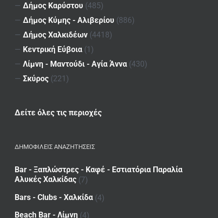
—
Δήμος Καρύστου
(485)
—
Δήμος Κύμης - Αλιβερίου
(886)
—
Δήμος Χαλκιδέων
(4418)
—
Κεντρική Εύβοια
(1)
—
Λίμνη - Μαντούδι - Αγία Άννα
(430)
—
Σκύρος
(221)
Δείτε όλες τις περιοχές
ΔΗΜΟΦΙΛΕΙΣ ΑΝΑΖΗΤΗΣΕΙΣ
Bar - Ξαπλώστρες - Καφέ - Εστιατόρια Παραλία
Αλυκές Χαλκίδας
(7)
Bars - Clubs - Χαλκίδα
(4)
Beach Bar - Λίμνη
(4)