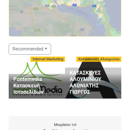
Recommended
Internet Marketing
Κατασκευές Αλουμινίου
ΚΑΤΑΣΚΕΥΕΣ
Pontemedia
ΑΛΟΥΜΙΝΙΟΥ
3
Κατασκευή
ΑΛΩΝΙΑΤΗΣ
(
Ιστοσελίδων
ΓΙΩΡΓΟΣ
Σ
Μοιράσου το!