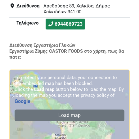
Διεύθυνση
Αρεθούσης 89, Χαλκίδα, Δήμος
Χαλκιδέων 341 00
Τηλέφωνο
6944869723
Διεύθυνση Εργαστήρια Γλυκών
Εργαστήρια Ζύμης CASTOR FOODS στο χάρτη, πως θα
πάτε:
To protect your personal data, your connection to
the embedded map has been blocked.
Click the
Load map
button below to load the map. By
loading the map you accept the privacy policy of
Google
.
Load map