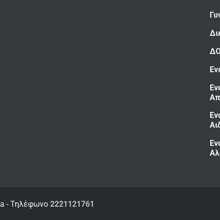
Γυ
Δι
Δ
Εν
Εν
Απ
Εν
Αι
Εν
Αλ
ia - Τηλέφωνο
2221121761