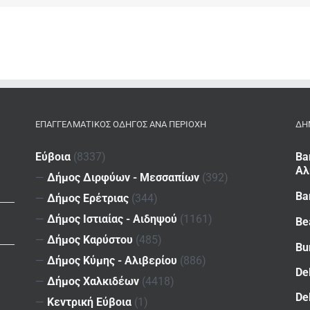
ΕΠΑΓΓΕΛΜΑΤΙΚΌΣ ΟΔΗΓΌΣ ΑΝΆ ΠΕΡΙΟΧΉ
ΔΗ
Εύβοια
(8337)
Ba
Αλ
—
Δήμος Διρφύων - Μεσσαπίων
(392)
Ba
—
Δήμος Ερέτριας
(344)
—
Δήμος Ιστιαίας - Αιδηψού
(1161)
Be
—
Δήμος Καρύστου
(485)
Bu
—
Δήμος Κύμης - Αλιβερίου
(886)
De
—
Δήμος Χαλκιδέων
(4418)
De
—
Κεντρική Εύβοια
(1)