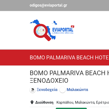
Μετάβαση
odigos@eviaportal.gr
στο
περιεχόμενο
BOMO PALMARIVA BEACH HOTEL
BOMO PALMARIVA BEACH H
ΞΕΝΟΔΟΧΕΙΟ
Ξενοδοχεία
Μαλακώντα
Διεύθυνση
Καρπάθου, Μαλακώντα, Ερέτρια