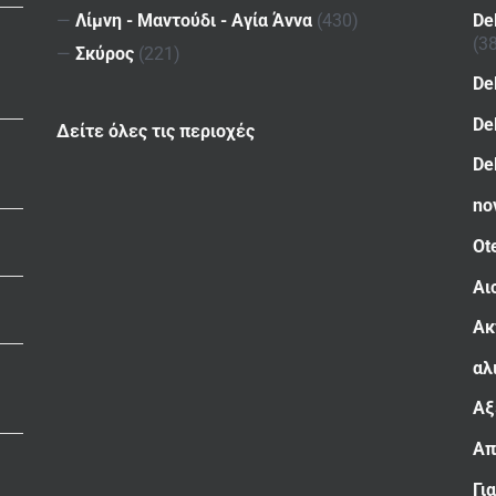
De
—
Λίμνη - Μαντούδι - Αγία Άννα
(430)
(3
—
Σκύρος
(221)
De
De
Δείτε όλες τις περιοχές
De
no
Ot
Αι
Ακ
αλ
Αξ
Απ
Γι