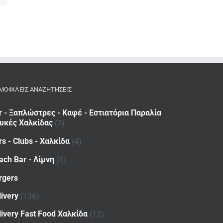
ΜΟΦΙΛΕΙΣ ΑΝΑΖΗΤΗΣΕΙΣ
r - Ξαπλώστρες - Καφέ - Εστιατόρια Παραλία
υκές Χαλκίδας
(7)
rs - Clubs - Χαλκίδα
(4)
ach Bar - Λίμνη
(4)
rgers
livery
(136)
livery Fast Food Χαλκίδα
(12)