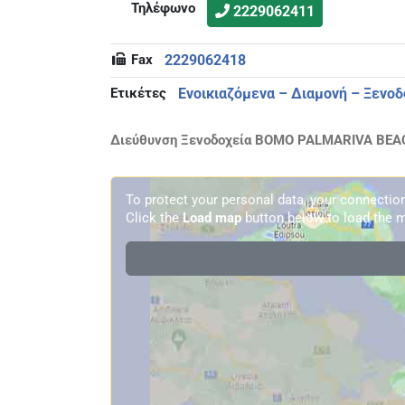
Τηλέφωνο
2229062411
Fax
2229062418
Ετικέτες
Ενοικιαζόμενα – Διαμονή – Ξενοδ
Διεύθυνση Ξενοδοχεία BOMO PALMARIVA BEAC
To protect your personal data, your connecti
Click the
Load map
button below to load the m