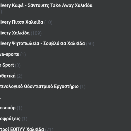
livery Καφέ - Σάντουιτς Take Away Χαλκίδα
8)
livery Πίτσα Χαλκίδα
(10)
livery Χαλκίδα
(109)
livery Ψητοπωλεία - Σουβλάκια Χαλκίδα
(50)
va-sports
(1)
e Sport
(3)
σθητική
(2)
τινολογικό Οδοντιατρικό Εργαστήριο
(1)
ι
εσουάρ
(1)
οφράξεις
(1)
ατροί ΕΟΠΥΥ Χαλκίδα
(71)