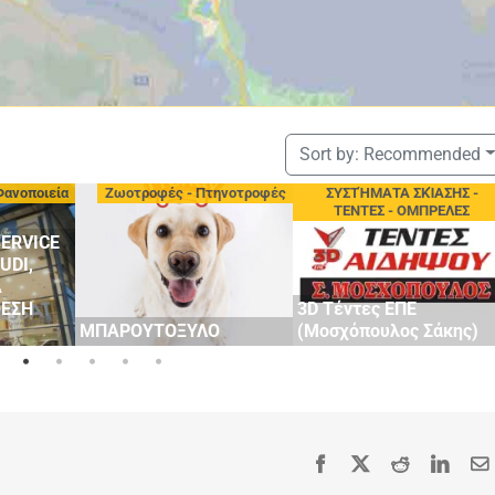
Sort by:
Recommended
Φανοποιεία
Ζωοτροφές - Πτηνοτροφές
ΣΥΣΤΉΜΑΤΑ ΣΚΊΑΣΗΣ -
ΤΕΝΤΕΣ - ΟΜΠΡΕΛΕΣ
ERVICE
UDI,
Α
ΘΕΣΗ
3D Τέντες ΕΠΕ
ΜΠΑΡΟΥΤΟΞΥΛΟ
(Μοσχόπουλος Σάκης)
Facebook
X
Reddit
Linke