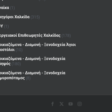
ναίκα
(1)
κηγόροι Χαλκίδα
(315)
ΟΥ
(1)
εργειακοί Επιθεωρητές Χαλκίδας
(178)
οικιαζόμενα - Διαμονή - Ξενοδοχεία Άγιοι
οστόλοι
(10)
οικιαζόμενα - Διαμονή - Ξενοδοχεία
δηψός
(180)
οικιαζόμενα - Διαμονή - Ξενοδοχεία
μυροπόταμος
(8)
Facebook
X
YouTube
Instagram