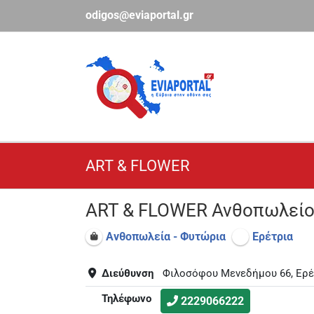
Μετάβαση
odigos@eviaportal.gr
στο
περιεχόμενο
ART & FLOWER
ART & FLOWER Ανθοπωλείο
Ανθοπωλεία - Φυτώρια
Ερέτρια
Διεύθυνση
Φιλοσόφου Μενεδήμου 66, Ερέ
Τηλέφωνο
2229066222