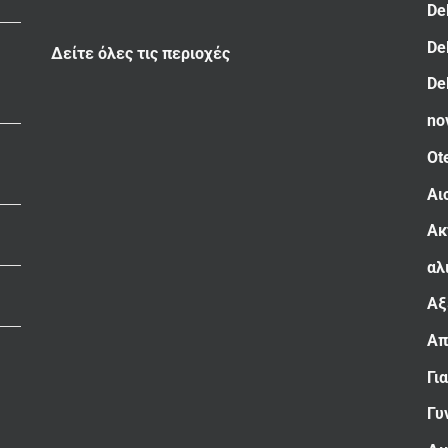
De
De
Δείτε όλες τις περιοχές
De
no
Ot
Αι
Ακ
αλ
Αξ
Απ
Γι
Γυ