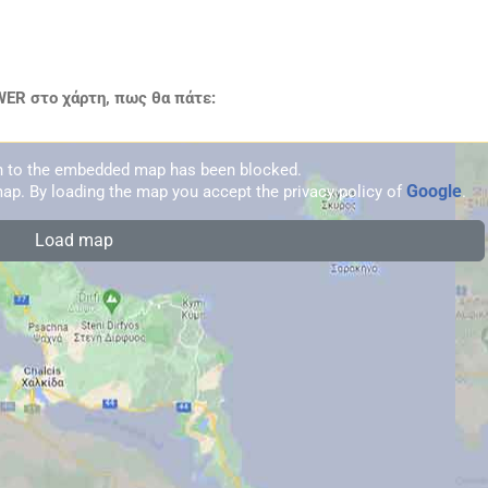
ER στο χάρτη, πως θα πάτε:
on to the embedded map has been blocked.
Google
ap. By loading the map you accept the privacy policy of
.
Load map