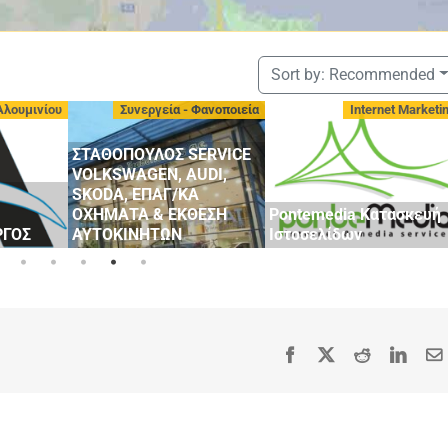
Sort by:
Recommended
Φανοποιεία
Internet Marketing
Αντιπροσωπείες Αυτοκινήτ
- Μεταχειρισμένα
ERVICE
UDI,
Α
ΘΕΣΗ
Pontemedia Κατασκευή
GEELY STATHOPOULOS
Ιστοσελίδων
MOBILLITY
Facebook
X
Reddit
Linke