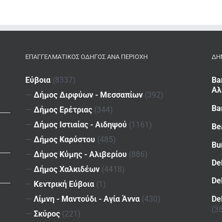
ΕΠΑΓΓΕΛΜΑΤΙΚΌΣ ΟΔΗΓΌΣ ΑΝΆ ΠΕΡΙΟΧΉ
ΔΗ
Εύβοια
(8337)
Ba
Αλ
—
Δήμος Διρφύων - Μεσσαπίων
(392)
Ba
—
Δήμος Ερέτριας
(344)
—
Δήμος Ιστιαίας - Αιδηψού
(1161)
Be
—
Δήμος Καρύστου
(485)
Bu
—
Δήμος Κύμης - Αλιβερίου
(886)
De
—
Δήμος Χαλκιδέων
(4418)
De
—
Κεντρική Εύβοια
(1)
De
—
Λίμνη - Μαντούδι - Αγία Άννα
(430)
(3
—
Σκύρος
(221)