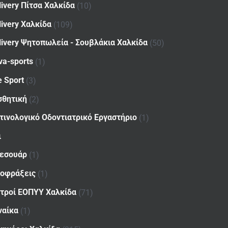
livery Πίτσα Χαλκίδα
(10)
livery Χαλκίδα
(109)
livery Ψητοπωλεία - Σουβλάκια Χαλκίδα
(50)
va-sports
(1)
e Sport
(3)
σθητική
(2)
τινολογικό Οδοντιατρικό Εργαστήριο
(1)
ι
εσουάρ
(1)
οφράξεις
(1)
ατροί ΕΟΠΥΥ Χαλκίδα
(71)
ναίκα
(1)