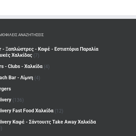
ΜΟΦΙΛΕΙΣ ΑΝΑΖΗΤΗΣΕΙΣ
r - Ξαπλώστρες - Καφέ - Εστιατόρια Παραλία
υκές Χαλκίδας
(7)
rs - Clubs - Χαλκίδα
(4)
ach Bar - Λίμνη
(4)
rgers
livery
(136)
livery Fast Food Χαλκίδα
(12)
livery Καφέ - Σάντουιτς Take Away Χαλκίδα
8)