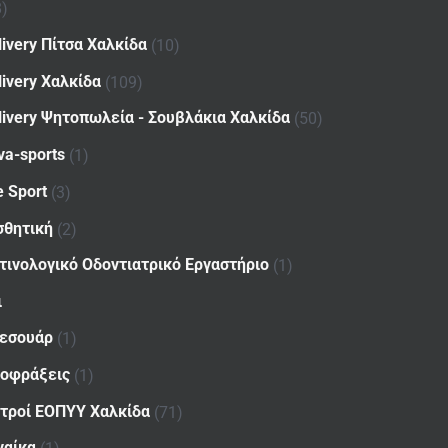
8)
livery Πίτσα Χαλκίδα
(10)
livery Χαλκίδα
(109)
livery Ψητοπωλεία - Σουβλάκια Χαλκίδα
(50)
va-sports
(1)
e Sport
(3)
σθητική
(2)
τινολογικό Οδοντιατρικό Εργαστήριο
(1)
ι
εσουάρ
(1)
οφράξεις
(1)
ατροί ΕΟΠΥΥ Χαλκίδα
(71)
ναίκα