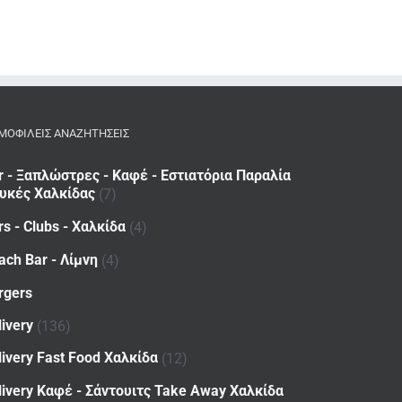
ΜΟΦΙΛΕΙΣ ΑΝΑΖΗΤΗΣΕΙΣ
r - Ξαπλώστρες - Καφέ - Εστιατόρια Παραλία
υκές Χαλκίδας
(7)
rs - Clubs - Χαλκίδα
(4)
ach Bar - Λίμνη
(4)
rgers
livery
(136)
livery Fast Food Χαλκίδα
(12)
livery Καφέ - Σάντουιτς Take Away Χαλκίδα