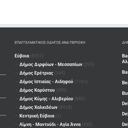
ΕΠΑΓΓΕΛΜΑΤΙΚΌΣ ΟΔΗΓΌΣ ΑΝΆ ΠΕΡΙΟΧΉ
ΔΗ
Εύβοια
(8337)
Ba
Αλ
—
Δήμος Διρφύων - Μεσσαπίων
(392)
Ba
—
Δήμος Ερέτριας
(344)
—
Δήμος Ιστιαίας - Αιδηψού
(1161)
Be
—
Δήμος Καρύστου
(485)
Bu
—
Δήμος Κύμης - Αλιβερίου
(886)
De
—
Δήμος Χαλκιδέων
(4418)
De
—
Κεντρική Εύβοια
(1)
De
—
Λίμνη - Μαντούδι - Αγία Άννα
(430)