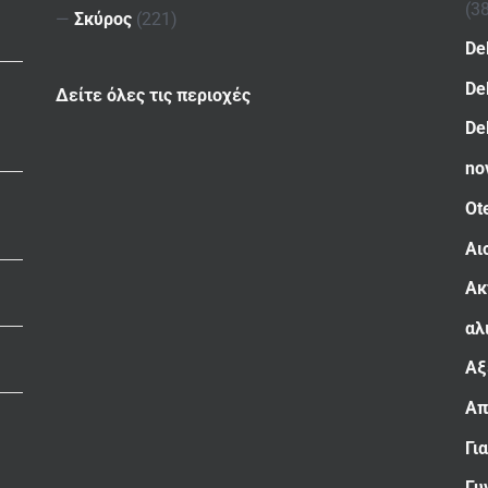
(3
—
Σκύρος
(221)
De
De
Δείτε όλες τις περιοχές
De
no
Ot
Αι
Ακ
αλ
Αξ
Απ
Γι
Γυ