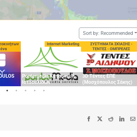
Sort by:
Recommended
τοκινήτων
Internet Marketing
ΣΥΣΤΉΜΑΤΑ ΣΚΊΑΣΗΣ -
μένα
ΤΕΝΤΕΣ - ΟΜΠΡΕΛΕΣ
OULOS
Pontemedia Κατασκευή
3D Τέντες ΕΠΕ
Ιστοσελίδων
(Μοσχόπουλος Σάκης)
Facebook
X
Reddit
Linke