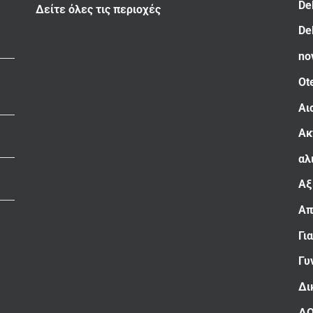
De
Δείτε όλες τις περιοχές
De
no
Ot
Αι
Ακ
αλ
Αξ
Απ
Γι
Γυ
Δι
Δ