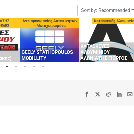
Sort by:
Recommended
ΑΣΗΣ -
Αντιπροσωπείες Αυτοκινήτων
Κατασκευές Αλουμινί
ΡΕΛΕΣ
- Μεταχειρισμένα
ΚΑΤΑΣΚΕΥΕΣ
GEELY STATHOPOULOS
ΑΛΟΥΜΙΝΙΟΥ
άκης)
MOBILLITY
ΑΛΩΝΙΑΤΗΣ ΓΙΩΡΓΟΣ
Facebook
X
Reddit
Linke