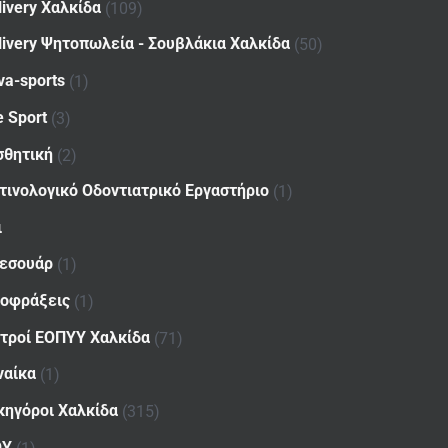
livery Χαλκίδα
(109)
livery Ψητοπωλεία - Σουβλάκια Χαλκίδα
(50)
va-sports
(1)
e Sport
(3)
σθητική
(2)
τινολογικό Οδοντιατρικό Εργαστήριο
(1)
ι
εσουάρ
(1)
οφράξεις
(1)
ατροί ΕΟΠΥΥ Χαλκίδα
(71)
ναίκα
(1)
κηγόροι Χαλκίδα
(315)
ΟΥ