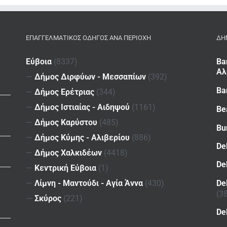
ΕΠΑΓΓΕΛΜΑΤΙΚΌΣ ΟΔΗΓΌΣ ΑΝΆ ΠΕΡΙΟΧΉ
ΔΗ
Εύβοια
(8337)
Ba
Αλ
—
Δήμος Διρφύων - Μεσσαπίων
(392)
Ba
—
Δήμος Ερέτριας
(344)
—
Δήμος Ιστιαίας - Αιδηψού
(1161)
Be
—
Δήμος Καρύστου
(485)
Bu
—
Δήμος Κύμης - Αλιβερίου
(886)
De
—
Δήμος Χαλκιδέων
(4418)
De
—
Κεντρική Εύβοια
(1)
De
—
Λίμνη - Μαντούδι - Αγία Άννα
(430)
(3
—
Σκύρος
(221)
De