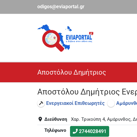
Μετάβαση
odigos@eviaportal.gr
στο
περιεχόμενο
Αποστόλου Δημήτριος
Αποστόλου Δημήτριος Ενε
Ενεργειακοί Επιθεωρητές
Αμάρυνθ
Διεύθυνση
Χαρ. Τρικούπη 4, Αμάρυνθος, 
Τηλέφωνο
2744028491