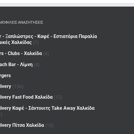
ΜΟΦΙΛΕΙΣ ΑΝΑΖΗΤΗΣΕΙΣ
r - Ξαπλώστρες - Καφέ - Εστιατόρια Παραλία
υκές Χαλκίδας
(7)
rs - Clubs - Χαλκίδα
(4)
ach Bar - Λίμνη
(4)
rgers
livery
(136)
livery Fast Food Χαλκίδα
(12)
livery Καφέ - Σάντουιτς Take Away Χαλκίδα
8)
livery Πίτσα Χαλκίδα
(10)