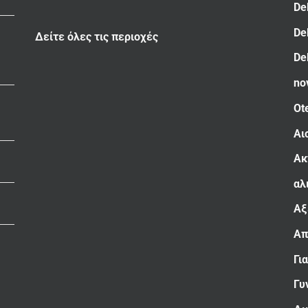
De
De
Δείτε όλες τις περιοχές
De
no
Ot
Αι
Ακ
αλ
Αξ
Απ
Γι
Γυ