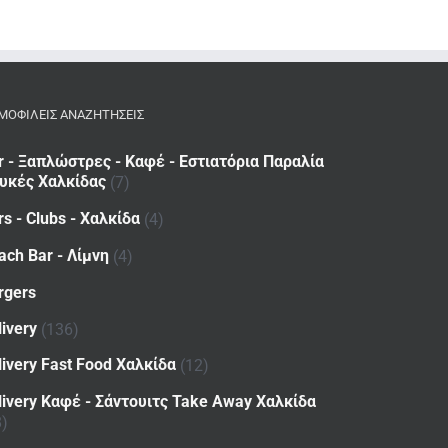
ΜΟΦΙΛΕΙΣ ΑΝΑΖΗΤΗΣΕΙΣ
r - Ξαπλώστρες - Καφέ - Εστιατόρια Παραλία
υκές Χαλκίδας
(7)
rs - Clubs - Χαλκίδα
(4)
ach Bar - Λίμνη
(4)
rgers
livery
(136)
livery Fast Food Χαλκίδα
(12)
livery Καφέ - Σάντουιτς Take Away Χαλκίδα
8)