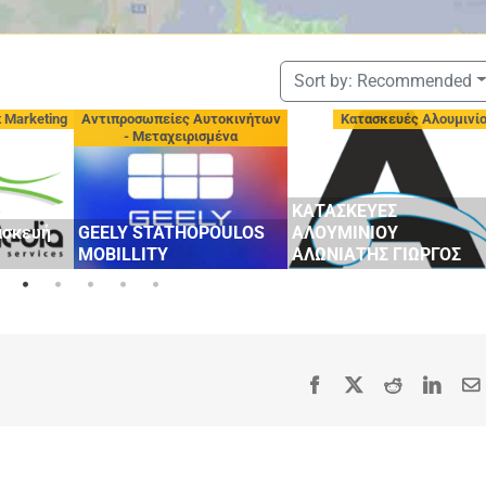
Sort by:
Recommended
t Marketing
Αντιπροσωπείες Αυτοκινήτων
Κατασκευές Αλουμινί
- Μεταχειρισμένα
ΚΑΤΑΣΚΕΥΕΣ
ασκευή
GEELY STATHOPOULOS
ΑΛΟΥΜΙΝΙΟΥ
MOBILLITY
ΑΛΩΝΙΑΤΗΣ ΓΙΩΡΓΟΣ
Facebook
X
Reddit
Linke