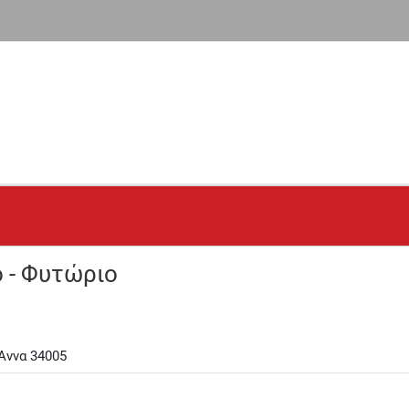
- Φυτώριο
 Άννα 34005