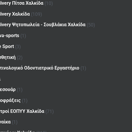
livery Πίτσα Χαλκίδα
(10)
livery Χαλκίδα
(109)
livery Ψητοπωλεία - Σουβλάκια Χαλκίδα
(50)
va-sports
(1)
e Sport
(3)
σθητική
(2)
τινολογικό Οδοντιατρικό Εργαστήριο
(1)
ι
εσουάρ
(1)
οφράξεις
(1)
ατροί ΕΟΠΥΥ Χαλκίδα
(71)
ναίκα
(1)