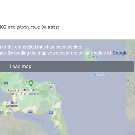
Σ στο χάρτη, πως θα πάτε:
on to the embedded map has been blocked.
Google
ap. By loading the map you accept the privacy policy of
.
Load map