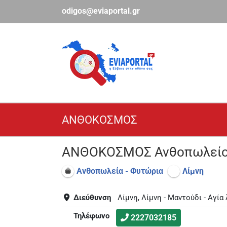
Μετάβαση
odigos@eviaportal.gr
στο
περιεχόμενο
ΑΝΘΟΚΟΣΜΟΣ
ΑΝΘΟΚΟΣΜΟΣ Ανθοπωλείο 
Ανθοπωλεία - Φυτώρια
Λίμνη
Διεύθυνση
Λίμνη, Λίμνη - Μαντούδι - Αγία
Τηλέφωνο
2227032185