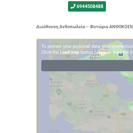
6944508488
Διεύθυνση Ανθοπωλεία – Φυτώρια ΑΝΘΟΚΟΣΜΟ
To protect your personal data, your connecti
Click the
Load map
button below to load the m