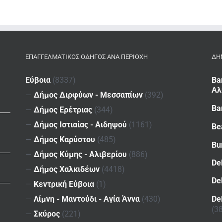
ΕΠΑΓΓΕΛΜΑΤΙΚΌΣ ΟΔΗΓΌΣ ΑΝΆ ΠΕΡΙΟΧΉ
ΔΗ
Εύβοια
(8337)
Ba
Αλ
—
Δήμος Διρφύων - Μεσσαπίων
(392)
Ba
—
Δήμος Ερέτριας
(344)
—
Δήμος Ιστιαίας - Αιδηψού
(1161)
Be
—
Δήμος Καρύστου
(485)
Bu
—
Δήμος Κύμης - Αλιβερίου
(886)
De
—
Δήμος Χαλκιδέων
(4418)
De
—
Κεντρική Εύβοια
(1)
De
—
Λίμνη - Μαντούδι - Αγία Άννα
(430)
(3
—
Σκύρος
(221)