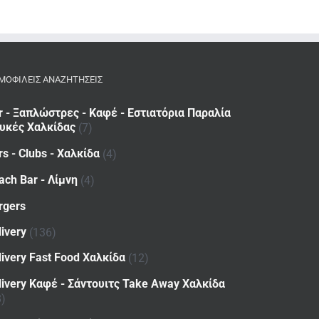
ΜΟΦΙΛΕΙΣ ΑΝΑΖΗΤΗΣΕΙΣ
r - Ξαπλώστρες - Καφέ - Εστιατόρια Παραλία
υκές Χαλκίδας
(7)
rs - Clubs - Χαλκίδα
(4)
ach Bar - Λίμνη
(4)
rgers
livery
(136)
livery Fast Food Χαλκίδα
(12)
livery Καφέ - Σάντουιτς Take Away Χαλκίδα
8)