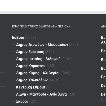
ΕΠΑΓΓΕΛΜΑΤΙΚΌΣ ΟΔΗΓΌΣ ΑΝΆ ΠΕΡΙΟΧΉ
ΔΗ
Εύβοια
(8337)
Ba
Αλ
—
Δήμος Διρφύων - Μεσσαπίων
(392)
Ba
—
Δήμος Ερέτριας
(344)
—
Δήμος Ιστιαίας - Αιδηψού
(1161)
Be
—
Δήμος Καρύστου
(485)
Bu
—
Δήμος Κύμης - Αλιβερίου
(886)
De
—
Δήμος Χαλκιδέων
(4418)
De
—
Κεντρική Εύβοια
(1)
De
—
Λίμνη - Μαντούδι - Αγία Άννα
(430)
(3
—
Σκύρος
(221)