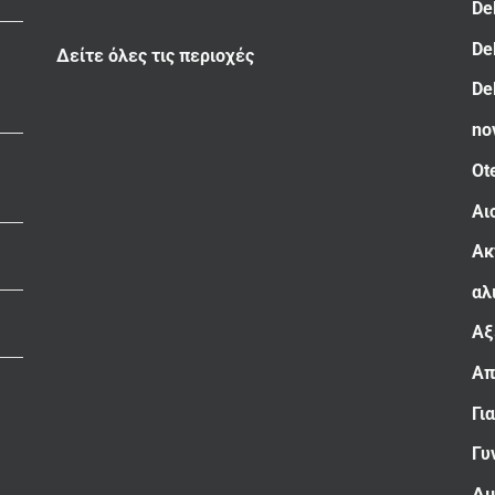
De
De
Δείτε όλες τις περιοχές
De
no
Ot
Αι
Ακ
αλ
Αξ
Απ
Γι
Γυ
Δι