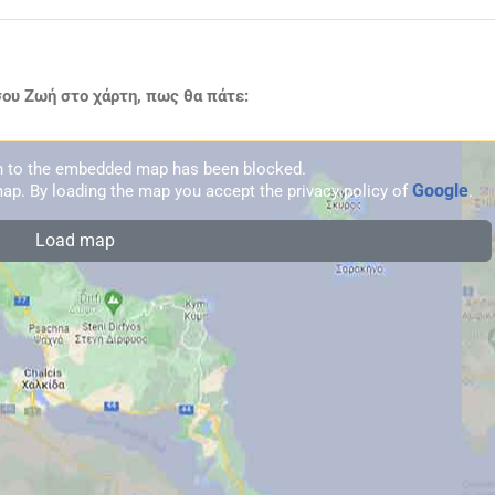
ου Ζωή στο χάρτη, πως θα πάτε:
on to the embedded map has been blocked.
Google
ap. By loading the map you accept the privacy policy of
.
Load map