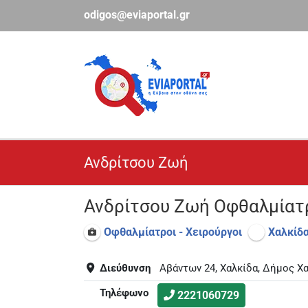
Μετάβαση
odigos@eviaportal.gr
στο
περιεχόμενο
Ανδρίτσου Ζωή
Ανδρίτσου Ζωή Οφθαλμίατρ
Οφθαλμίατροι - Χειρούργοι
Χαλκίδ
Διεύθυνση
Αβάντων 24, Χαλκίδα, Δήμος Χ
Τηλέφωνο
2221060729