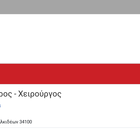
ος - Χειρούργος
α
αλκιδέων 34100