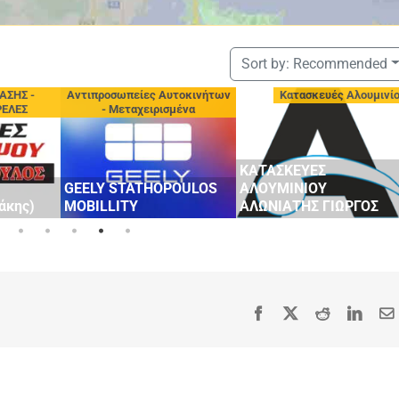
Sort by:
Recommended
τοκινήτων
Κατασκευές Αλουμινίου
Ζωοτροφές - Πτηνοτροφ
μένα
ΚΑΤΑΣΚΕΥΕΣ
OULOS
ΑΛΟΥΜΙΝΙΟΥ
ΑΛΩΝΙΑΤΗΣ ΓΙΩΡΓΟΣ
ΜΠΑΡΟΥΤΟΞΥΛΟ
Facebook
X
Reddit
Linke