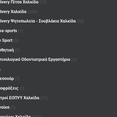
livery Πίτσα Χαλκίδα
(10)
livery Χαλκίδα
(109)
livery Ψητοπωλεία - Σουβλάκια Χαλκίδα
(50)
va-sports
(1)
e Sport
(3)
σθητική
(2)
τινολογικό Οδοντιατρικό Εργαστήριο
(1)
ι
εσουάρ
(1)
οφράξεις
(1)
ατροί ΕΟΠΥΥ Χαλκίδα
(71)
ναίκα
(1)
κηγόροι Χαλκίδα