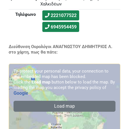
Χαλκιδέων
Τηλέφωνο
2221077522
6945954459
Διεύθυνση Ουρολόγοι ΑΝΑΓΝΩΣΤΟΥ ΔΗΜΗΤΡΙΟΣ Λ.
στο χάρτη, πως θα πάτε:
To protect your personal data, your connection to
the embedded map has been blocked.
Click the
Load map
button below to load the map. By
loading the map you accept the privacy policy of
Google
.
Load map