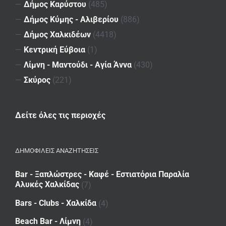
—
Δήμος Καρύστου
(485)
—
Δήμος Κύμης - Αλιβερίου
(886)
—
Δήμος Χαλκιδέων
(4418)
—
Κεντρική Εύβοια
(1)
—
Λίμνη - Μαντούδι - Αγία Άννα
(430)
—
Σκύρος
(221)
Δείτε όλες τις περιοχές
ΔΗΜΟΦΙΛΕΙΣ ΑΝΑΖΗΤΗΣΕΙΣ
Bar - Ξαπλώστρες - Καφέ - Εστιατόρια Παραλία
Αλυκές Χαλκίδας
(7)
Bars - Clubs - Χαλκίδα
(4)
Beach Bar - Λίμνη
(4)