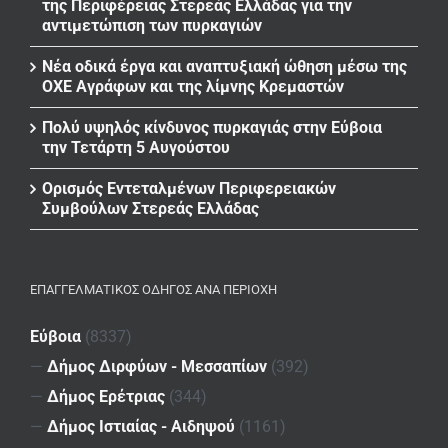
της Περιφέρειας Στερεάς Ελλάδας για την
αντιμετώπιση των πυρκαγιών
Νέα οδικά έργα και αναπτυξιακή ώθηση μέσω της
ΟΧΕ Αγράφων και της λίμνης Κρεμαστών
Πολύ υψηλός κίνδυνος πυρκαγιάς στην Εύβοια
την Τετάρτη 5 Αυγούστου
Ορισμός Εντεταλμένων Περιφερειακών
Συμβούλων Στερεάς Ελλάδας
ΕΠΑΓΓΕΛΜΑΤΙΚΌΣ ΟΔΗΓΌΣ ΑΝΆ ΠΕΡΙΟΧΉ
Εύβοια
(8337)
—
Δήμος Διρφύων - Μεσσαπίων
(392)
—
Δήμος Ερέτριας
(344)
—
Δήμος Ιστιαίας - Αιδηψού
(1161)