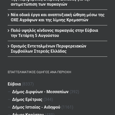
αντιμετώπιση των πυρκαγιών
Νέα οδικά έργα και αναπτυξιακή ώθηση μέσω της
ΟΧΕ Αγράφων και της λίμνης Κρεμαστών
Πολύ υψηλός κίνδυνος πυρκαγιάς στην Εύβοια
την Τετάρτη 5 Αυγούστου
Ορισμός Εντεταλμένων Περιφερειακών
Συμβούλων Στερεάς Ελλάδας
ΕΠΑΓΓΕΛΜΑΤΙΚΌΣ ΟΔΗΓΌΣ ΑΝΆ ΠΕΡΙΟΧΉ
Εύβοια
(8337)
—
Δήμος Διρφύων - Μεσσαπίων
(392)
—
Δήμος Ερέτριας
(344)
—
Δήμος Ιστιαίας - Αιδηψού
(1161)
—
Δήμος Καρύστου
(485)