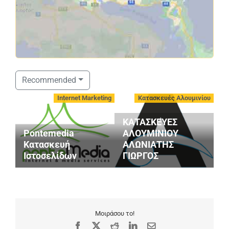
Recommended
-
Internet Marketing
Κατασκευές Αλουμινίου
ΚΑΤΑΣΚΕΥΕΣ
Pontemedia
ΑΛΟΥΜΙΝΙΟΥ
G
Κατασκευή
ΑΛΩΝΙΑΤΗΣ
S
Ιστοσελίδων
ΓΙΩΡΓΟΣ
M
Μοιράσου το!
Facebook
X
Reddit
LinkedIn
Email