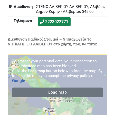
Διεύθυνση
ΣΤΕΝΟ ΑΛΙΒΕΡΙΟΥ ΑΛΙΒΕΡΙΟΥ, Αλιβέρι,
Δήμος Κύμης - Αλιβερίου 345 00
Τηλέφωνο
2223022771
Διεύθυνση Παιδικοί Σταθμοί – Νηπιαγωγεία 1o
ΝΗΠΙΑΓΩΓΕΙΟ ΑΛΙΒΕΡΙΟΥ στο χάρτη, πως θα πάτε:
To protect your personal data, your connection to
the embedded map has been blocked.
Click the
Load map
button below to load the map. By
loading the map you accept the privacy policy of
Google
.
Load map