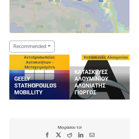
Σ
Recommended
S
-
Αντιπροσωπείες
Κατασκευές Αλουμινίου
V
Αυτοκινήτων -
A
Μεταχειρισμένα
ΚΑΤΑΣΚΕΥΕΣ
Ε
GEELY
ΑΛΟΥΜΙΝΙΟΥ
Ο
STATHOPOULOS
ΑΛΩΝΙΑΤΗΣ
Ε
MOBILLITY
ΓΙΩΡΓΟΣ
Α
Μοιράσου το!
Facebook
X
Reddit
LinkedIn
Email