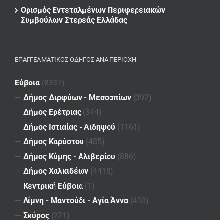
Ορισμός Εντεταλμένων Περιφερειακών
Συμβούλων Στερεάς Ελλάδας
ΕΠΑΓΓΕΛΜΑΤΙΚΌΣ ΟΔΗΓΌΣ ΑΝΆ ΠΕΡΙΟΧΉ
Εύβοια
(8337)
—
Δήμος Διρφύων - Μεσσαπίων
(392)
—
Δήμος Ερέτριας
(344)
—
Δήμος Ιστιαίας - Αιδηψού
(1161)
—
Δήμος Καρύστου
(485)
—
Δήμος Κύμης - Αλιβερίου
(886)
—
Δήμος Χαλκιδέων
(4418)
—
Κεντρική Εύβοια
(1)
—
Λίμνη - Μαντούδι - Αγία Άννα
(430)
—
Σκύρος
(221)