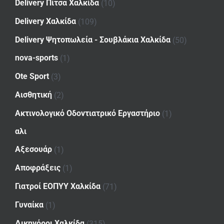
Delivery Πίτσα Χαλκίδα
(10)
Delivery Χαλκίδα
(109)
Delivery Ψητοπωλεία - Σουβλάκια Χαλκίδα
(50)
nova-sports
(1)
Ote Sport
(3)
Αισθητική
(2)
Ακτινολογικό Οδοντιατρικό Εργαστήριο
(1)
αλι
Αξεσουάρ
(1)
Αποφράξεις
(1)
Γιατροί ΕΟΠΥΥ Χαλκίδα
(71)
Γυναίκα
(1)
Δικηγόροι Χαλκίδα
(315)