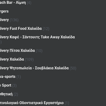
ach Bar - Λίμνη
(4)
rgers
livery
(136)
livery Fast Food Χαλκίδα
(12)
livery Καφέ - Σάντουιτς Take Away Χαλκίδα
8)
livery Πίτσα Χαλκίδα
(10)
livery Χαλκίδα
(109)
livery Ψητοπωλεία - Σουβλάκια Χαλκίδα
(50)
va-sports
(1)
e Sport
(3)
σθητική
(2)
τινολογικό Οδοντιατρικό Εργαστήριο
(1)