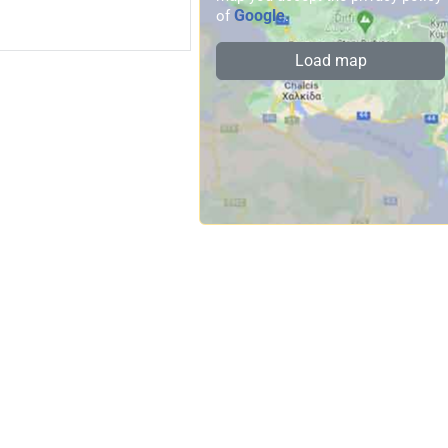
Google
of
.
Load map