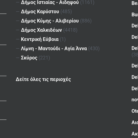
—
Δήμος Ιστιαίας - Αιδηψού
(1161)
Be
—
Δήμος Καρύστου
(485)
Bu
—
Δήμος Κύμης - Αλιβερίου
(886)
De
—
Δήμος Χαλκιδέων
(4418)
De
—
Κεντρική Εύβοια
(1)
De
—
Λίμνη - Μαντούδι - Αγία Άννα
(430)
(3
—
Σκύρος
(221)
De
De
Δείτε όλες τις περιοχές
De
no
Ot
Αι
Ακ