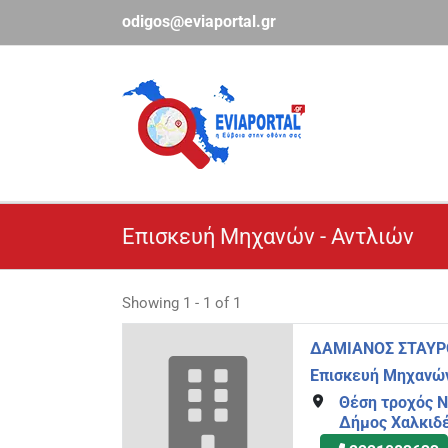
Μετάβαση
odigos@eviaportal.gr
στο
περιεχόμενο
Επισκευή Μηχανών - Αντλιών
Showing 1 - 1 of 1
ΔΑΜΙΑΝΟΣ ΣΤΑΥΡ
Επισκευή Μηχανών
Θέση τροχός Ν
Δήμος Χαλκιδ