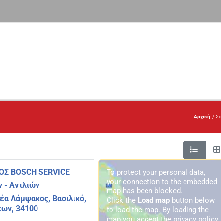
Αρχική
Σε
ΟΣ BOSCH SERVICE
To protect your personal data,
your connection to the embedded
 - Αντλιών
map has been blocked.
έα Λάμψακος, Βασιλικό,
Click the
Load map
button below
έων, 34100
to load the map. By loading the
map you accept the privacy policy