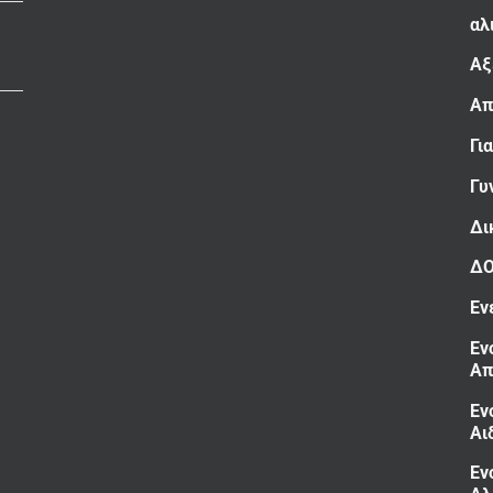
αλ
Αξ
Απ
Γι
Γυ
Δι
Δ
Εν
Εν
Απ
Εν
Αι
Εν