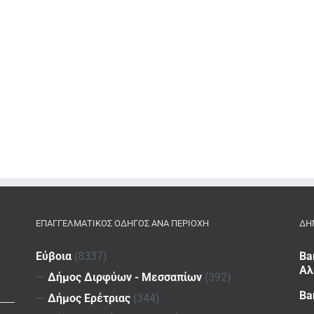
ΕΠΑΓΓΕΛΜΑΤΙΚΌΣ ΟΔΗΓΌΣ ΑΝΆ ΠΕΡΙΟΧΉ
ΔΗ
Εύβοια
(8337)
Ba
Αλ
—
Δήμος Διρφύων - Μεσσαπίων
(392)
Ba
—
Δήμος Ερέτριας
(344)