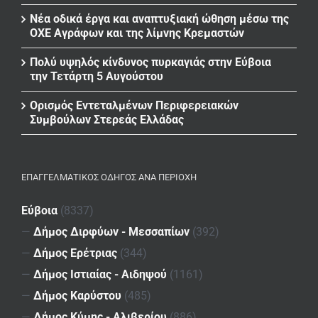
Νέα οδικά έργα και αναπτυξιακή ώθηση μέσω της
ΟΧΕ Αγράφων και της λίμνης Κρεμαστών
Πολύ υψηλός κίνδυνος πυρκαγιάς στην Εύβοια
την Τετάρτη 5 Αυγούστου
Ορισμός Εντεταλμένων Περιφερειακών
Συμβούλων Στερεάς Ελλάδας
ΕΠΑΓΓΕΛΜΑΤΙΚΌΣ ΟΔΗΓΌΣ ΑΝΆ ΠΕΡΙΟΧΉ
Εύβοια
(8337)
—
Δήμος Διρφύων - Μεσσαπίων
(392)
—
Δήμος Ερέτριας
(344)
—
Δήμος Ιστιαίας - Αιδηψού
(1161)
—
Δήμος Καρύστου
(485)
—
Δήμος Κύμης - Αλιβερίου
(886)