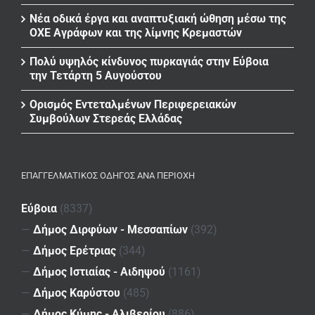
Νέα οδικά έργα και αναπτυξιακή ώθηση μέσω της
ΟΧΕ Αγράφων και της λίμνης Κρεμαστών
Πολύ υψηλός κίνδυνος πυρκαγιάς στην Εύβοια
την Τετάρτη 5 Αυγούστου
Ορισμός Εντεταλμένων Περιφερειακών
Συμβούλων Στερεάς Ελλάδας
ΕΠΑΓΓΕΛΜΑΤΙΚΌΣ ΟΔΗΓΌΣ ΑΝΆ ΠΕΡΙΟΧΉ
Εύβοια
(8337)
—
Δήμος Διρφύων - Μεσσαπίων
(392)
—
Δήμος Ερέτριας
(344)
—
Δήμος Ιστιαίας - Αιδηψού
(1161)
—
Δήμος Καρύστου
(485)
—
Δήμος Κύμης - Αλιβερίου
(886)