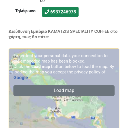
00
Τηλέφωνο
6937246978
Διεύθυνση Εμπόριο KAMATZIS SPECIALITY COFFEE στο
χάρτη, πως θα πάτε:
To protect your personal data, your connection to
the embedded map has been blocked.
Click the
Load map
button below to load the map. By
loading the map you accept the privacy policy of
Google
.
Load map