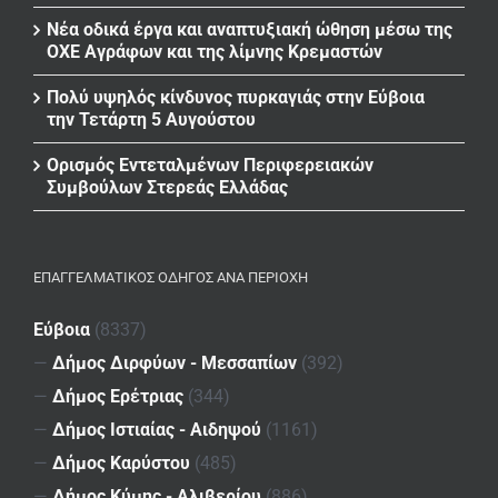
Νέα οδικά έργα και αναπτυξιακή ώθηση μέσω της
ΟΧΕ Αγράφων και της λίμνης Κρεμαστών
Πολύ υψηλός κίνδυνος πυρκαγιάς στην Εύβοια
την Τετάρτη 5 Αυγούστου
Ορισμός Εντεταλμένων Περιφερειακών
Συμβούλων Στερεάς Ελλάδας
ΕΠΑΓΓΕΛΜΑΤΙΚΌΣ ΟΔΗΓΌΣ ΑΝΆ ΠΕΡΙΟΧΉ
Εύβοια
(8337)
—
Δήμος Διρφύων - Μεσσαπίων
(392)
—
Δήμος Ερέτριας
(344)
—
Δήμος Ιστιαίας - Αιδηψού
(1161)
—
Δήμος Καρύστου
(485)
—
Δήμος Κύμης - Αλιβερίου
(886)