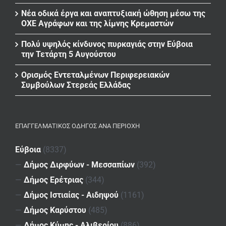
Νέα οδικά έργα και αναπτυξιακή ώθηση μέσω της
ΟΧΕ Αγράφων και της λίμνης Κρεμαστών
Πολύ υψηλός κίνδυνος πυρκαγιάς στην Εύβοια
την Τετάρτη 5 Αυγούστου
Ορισμός Εντεταλμένων Περιφερειακών
Συμβούλων Στερεάς Ελλάδας
ΕΠΑΓΓΕΛΜΑΤΙΚΌΣ ΟΔΗΓΌΣ ΑΝΆ ΠΕΡΙΟΧΉ
Εύβοια
(8337)
—
Δήμος Διρφύων - Μεσσαπίων
(392)
—
Δήμος Ερέτριας
(344)
—
Δήμος Ιστιαίας - Αιδηψού
(1161)
—
Δήμος Καρύστου
(485)
—
Δήμος Κύμης - Αλιβερίου
(886)