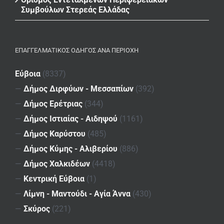
Συμβούλων Στερεάς Ελλάδας
ΕΠΑΓΓΕΛΜΑΤΙΚΌΣ ΟΔΗΓΌΣ ΑΝΆ ΠΕΡΙΟΧΉ
Εύβοια
(8337)
—
Δήμος Διρφύων - Μεσσαπίων
(392)
—
Δήμος Ερέτριας
(344)
—
Δήμος Ιστιαίας - Αιδηψού
(1161)
—
Δήμος Καρύστου
(485)
—
Δήμος Κύμης - Αλιβερίου
(886)
—
Δήμος Χαλκιδέων
(4418)
—
Κεντρική Εύβοια
(1)
—
Λίμνη - Μαντούδι - Αγία Άννα
(430)
—
Σκύρος
(221)