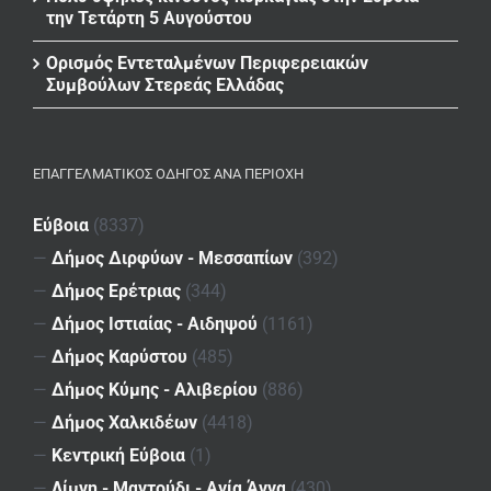
την Τετάρτη 5 Αυγούστου
Ορισμός Εντεταλμένων Περιφερειακών
Συμβούλων Στερεάς Ελλάδας
ΕΠΑΓΓΕΛΜΑΤΙΚΌΣ ΟΔΗΓΌΣ ΑΝΆ ΠΕΡΙΟΧΉ
Εύβοια
(8337)
—
Δήμος Διρφύων - Μεσσαπίων
(392)
—
Δήμος Ερέτριας
(344)
—
Δήμος Ιστιαίας - Αιδηψού
(1161)
—
Δήμος Καρύστου
(485)
—
Δήμος Κύμης - Αλιβερίου
(886)
—
Δήμος Χαλκιδέων
(4418)
—
Κεντρική Εύβοια
(1)
—
Λίμνη - Μαντούδι - Αγία Άννα
(430)