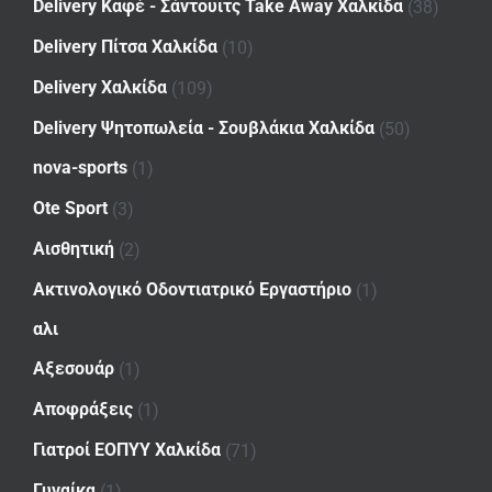
Delivery Καφέ - Σάντουιτς Take Away Χαλκίδα
(38)
Delivery Πίτσα Χαλκίδα
(10)
Delivery Χαλκίδα
(109)
Delivery Ψητοπωλεία - Σουβλάκια Χαλκίδα
(50)
nova-sports
(1)
Ote Sport
(3)
Αισθητική
(2)
Ακτινολογικό Οδοντιατρικό Εργαστήριο
(1)
αλι
Αξεσουάρ
(1)
Αποφράξεις
(1)
Γιατροί ΕΟΠΥΥ Χαλκίδα
(71)
Γυναίκα
(1)