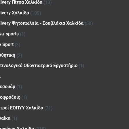
livery Πίτσα Χαλκίδα
(10)
livery Χαλκίδα
(109)
livery Ψητοπωλεία - Σουβλάκια Χαλκίδα
(50)
va-sports
(1)
e Sport
(3)
σθητική
(2)
τινολογικό Οδοντιατρικό Εργαστήριο
(1)
ι
εσουάρ
(1)
οφράξεις
(1)
ατροί ΕΟΠΥΥ Χαλκίδα
(71)
ναίκα
(1)
κηγόροι Χαλκίδα