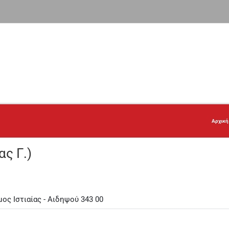
Αρχική
ς Γ.)
ος Ιστιαίας - Αιδηψού 343 00