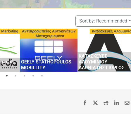
Sort by:
Recommended
t Marketing
Αντιπροσωπείες Αυτοκινήτων
Κατασκευές Αλουμινί
- Μεταχειρισμένα
ΚΑΤΑΣΚΕΥΕΣ
ασκευή
GEELY STATHOPOULOS
ΑΛΟΥΜΙΝΙΟΥ
MOBILLITY
ΑΛΩΝΙΑΤΗΣ ΓΙΩΡΓΟΣ
Facebook
X
Reddit
Linke