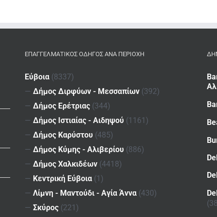
ΕΠΑΓΓΕΛΜΑΤΙΚΌΣ ΟΔΗΓΌΣ ΑΝΆ ΠΕΡΙΟΧΉ
ΔΗ
Εύβοια
(8337)
Ba
Αλ
—
Δήμος Διρφύων - Μεσσαπίων
(392)
Ba
—
Δήμος Ερέτριας
(344)
—
Δήμος Ιστιαίας - Αιδηψού
(1161)
Be
—
Δήμος Καρύστου
(485)
Bu
—
Δήμος Κύμης - Αλιβερίου
(886)
De
—
Δήμος Χαλκιδέων
(4418)
De
—
Κεντρική Εύβοια
(1)
De
—
Λίμνη - Μαντούδι - Αγία Άννα
(430)
(3
—
Σκύρος
(221)