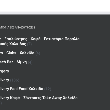
ΜΟΦΙΛΕΙΣ ΑΝΑΖΗΤΗΣΕΙΣ
r - Ξαπλώστρες - Καφέ - Εστιατόρια Παραλία
υκές Χαλκίδας
(7)
rs - Clubs - Χαλκίδα
(4)
ach Bar - Λίμνη
(4)
rgers
livery
(136)
livery Fast Food Χαλκίδα
(12)
livery Καφέ - Σάντουιτς Take Away Χαλκίδα
8)