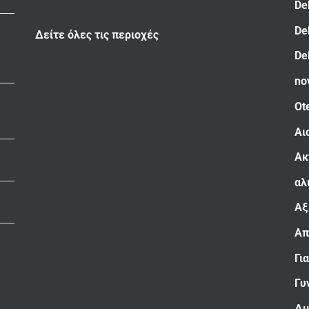
De
De
Δείτε όλες τις περιοχές
De
no
Ot
Αι
Ακ
αλ
Αξ
Απ
Γι
Γυ
Δι