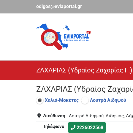
Μετάβαση
odigos@eviaportal.gr
στο
περιεχόμενο
ΖΑΧΑΡΙΑΣ (Υδραίος Ζαχαρίας Γ.)
ΖΑΧΑΡΙΑΣ (Υδραίος Ζαχαρία
Χαλιά-Μοκέτες
Λουτρά Αιδηψού
Διεύθυνση
Λουτρά Αιδηψού, Αιδηψός, Δήμ
Τηλέφωνο
2226022568