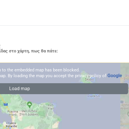
ς
ίδας στο χάρτη, πως θα πάτε:
on to the embedded map has been blocked.
Google
ap. By loading the map you accept the privacy policy of
.
Load map