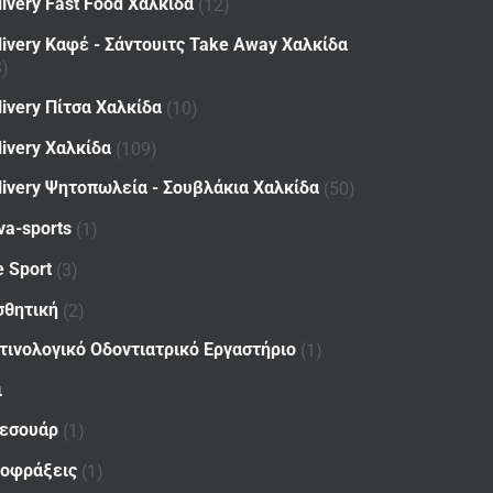
livery Fast Food Χαλκίδα
(12)
livery Καφέ - Σάντουιτς Take Away Χαλκίδα
8)
livery Πίτσα Χαλκίδα
(10)
livery Χαλκίδα
(109)
livery Ψητοπωλεία - Σουβλάκια Χαλκίδα
(50)
va-sports
(1)
e Sport
(3)
σθητική
(2)
τινολογικό Οδοντιατρικό Εργαστήριο
(1)
ι
εσουάρ
(1)
οφράξεις
(1)