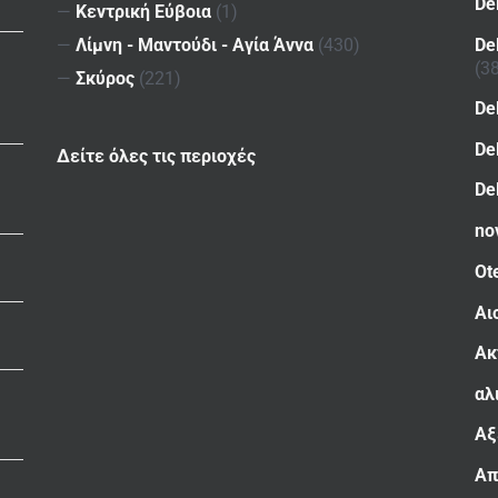
De
—
Κεντρική Εύβοια
(1)
De
—
Λίμνη - Μαντούδι - Αγία Άννα
(430)
(3
—
Σκύρος
(221)
De
De
Δείτε όλες τις περιοχές
De
no
Ot
Αι
Ακ
αλ
Αξ
Απ