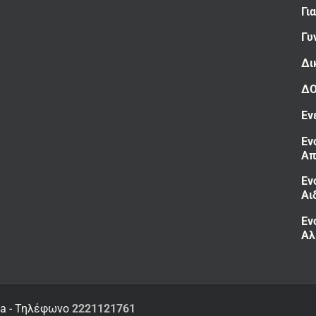
Γι
Γυ
Δι
Δ
Εν
Εν
Απ
Εν
Αι
Εν
Αλ
ia - Τηλέφωνο
2221121761