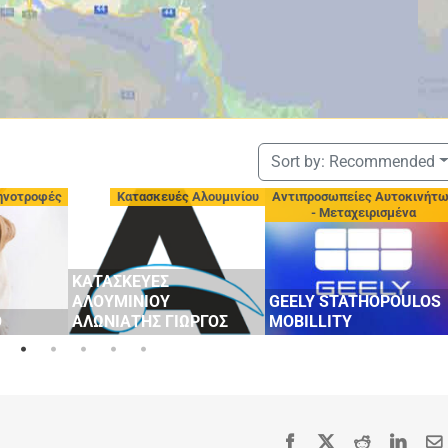
Sort by:
Recommended
ηνοτροφές
Κατασκευές Αλουμινίου
Αντιπροσωπείες Αυτοκινήτ
- Μεταχειρισμένα
ΚΑΤΑΣΚΕΥΕΣ
ΑΛΟΥΜΙΝΙΟΥ
GEELY STATHOPOULOS
Ο
ΑΛΩΝΙΑΤΗΣ ΓΙΩΡΓΟΣ
MOBILLITY
Facebook
X
Reddit
Linke