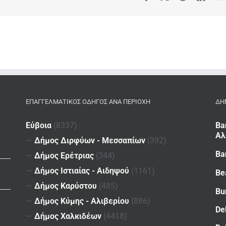
ΕΠΑΓΓΕΛΜΑΤΙΚΌΣ ΟΔΗΓΌΣ ΑΝΆ ΠΕΡΙΟΧΉ
ΔΗ
Εύβοια
(8337)
Ba
Αλ
—
Δήμος Διρφύων - Μεσσαπίων
(392)
Ba
—
Δήμος Ερέτριας
(344)
—
Δήμος Ιστιαίας - Αιδηψού
(1161)
Be
—
Δήμος Καρύστου
(485)
Bu
—
Δήμος Κύμης - Αλιβερίου
(886)
De
—
Δήμος Χαλκιδέων
(4418)