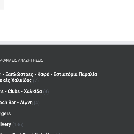
ΜΟΦΙΛΕΙΣ ΑΝΑΖΗΤΗΣΕΙΣ
r - Ξαπλώστρες - Καφέ - Εστιατόρια Παραλία
υκές Χαλκίδας
(7)
rs - Clubs - Χαλκίδα
(4)
ach Bar - Λίμνη
(4)
rgers
livery
(136)