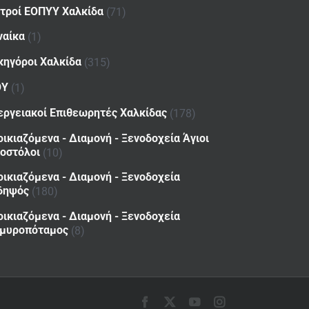
ατροί ΕΟΠΥΥ Χαλκίδα
(71)
ναίκα
(1)
κηγόροι Χαλκίδα
(315)
ΟΥ
(1)
εργειακοί Επιθεωρητές Χαλκίδας
(178)
οικιαζόμενα - Διαμονή - Ξενοδοχεία Άγιοι
οστόλοι
(10)
οικιαζόμενα - Διαμονή - Ξενοδοχεία
δηψός
(180)
οικιαζόμενα - Διαμονή - Ξενοδοχεία
μυροπόταμος
(8)
Facebook
X
YouTube
Instagram