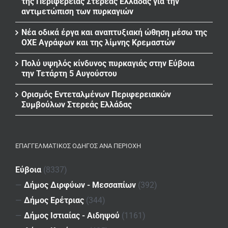
της Περιφέρειας Στερεάς Ελλάδας για την
αντιμετώπιση των πυρκαγιών
Νέα οδικά έργα και αναπτυξιακή ώθηση μέσω της
ΟΧΕ Αγράφων και της λίμνης Κρεμαστών
Πολύ υψηλός κίνδυνος πυρκαγιάς στην Εύβοια
την Τετάρτη 5 Αυγούστου
Ορισμός Εντεταλμένων Περιφερειακών
Συμβούλων Στερεάς Ελλάδας
ΕΠΑΓΓΕΛΜΑΤΙΚΌΣ ΟΔΗΓΌΣ ΑΝΆ ΠΕΡΙΟΧΉ
Εύβοια
(8337)
—
Δήμος Διρφύων - Μεσσαπίων
(392)
—
Δήμος Ερέτριας
(344)
—
Δήμος Ιστιαίας - Αιδηψού
(1161)