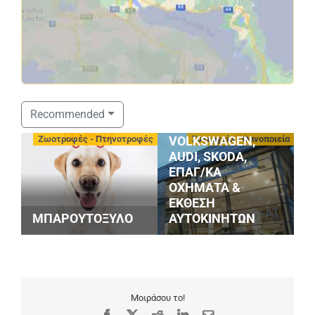
ΣΤΑΘΟΠΟΥΛΟΣ
Recommended
SERVICE
-
Ζωοτροφές - Πτηνοτροφές
Συνεργεία - Φανοποιεία
VOLKSWAGEN,
AUDI, SKODA,
ΕΠΑΓ/ΚΑ
ΟΧΗΜΑΤΑ &
G
ΕΚΘΕΣΗ
S
ΜΠΑΡΟΥΤΟΞΥΛΟ
ΑΥΤΟΚΙΝΗΤΩΝ
M
Μοιράσου το!
Facebook
X
Reddit
LinkedIn
Email