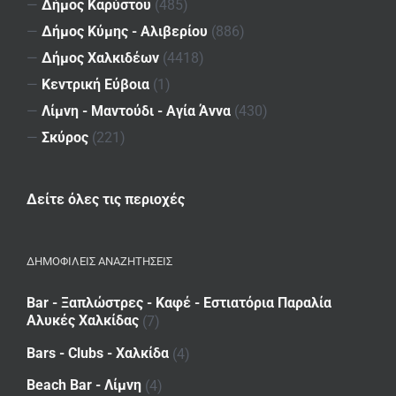
—
Δήμος Καρύστου
(485)
—
Δήμος Κύμης - Αλιβερίου
(886)
—
Δήμος Χαλκιδέων
(4418)
—
Κεντρική Εύβοια
(1)
—
Λίμνη - Μαντούδι - Αγία Άννα
(430)
—
Σκύρος
(221)
Δείτε όλες τις περιοχές
ΔΗΜΟΦΙΛΕΙΣ ΑΝΑΖΗΤΗΣΕΙΣ
Bar - Ξαπλώστρες - Καφέ - Εστιατόρια Παραλία
Αλυκές Χαλκίδας
(7)
Bars - Clubs - Χαλκίδα
(4)
Beach Bar - Λίμνη
(4)