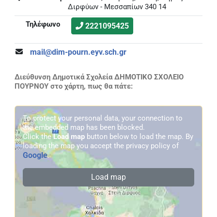
Διρφύων - Μεσσαπίων 340 14
Τηλέφωνο
2221095425
mail@dim-pourn.eyv.sch.gr
Διεύθυνση Δημοτικά Σχολεία ΔΗΜΟΤΙΚΟ ΣΧΟΛΕΙΟ
ΠΟΥΡΝΟΥ στο χάρτη, πως θα πάτε:
To protect your personal data, your connection to
the embedded map has been blocked.
Click the
Load map
button below to load the map. By
loading the map you accept the privacy policy of
Google
.
Load map