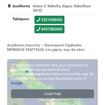
Διεύθυνση
Ισαίου 3, Χαλκίδα, Δήμος Χαλκιδέων
34132
Τηλέφωνο
2221028420
6937382602
Διεύθυνση Λογιστές – Οικονομικοί Σύμβουλοι
ΜΠΕΝΙΣΗΣ ΕΥΑΓΓΕΛΟΣ στο χάρτη, πως θα πάτε:
To protect your personal data, your connection to
the embedded map has been blocked.
Click the
Load map
button below to load the map. By
loading the map you accept the privacy policy of
Google
.
Load map