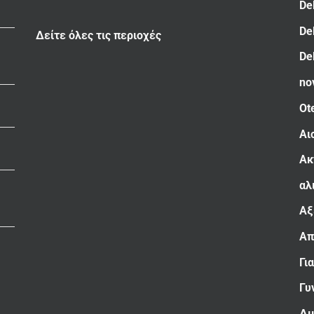
De
De
Δείτε όλες τις περιοχές
De
no
Ot
Αι
Ακ
αλ
Αξ
Απ
Γι
Γυ
Δι