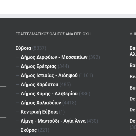
ΕΠΑΓΓΕΛΜΑΤΙΚΌΣ ΟΔΗΓΌΣ ΑΝΆ ΠΕΡΙΟΧΉ
ΔΗ
Εύβοια
(8337)
Ba
Αλ
—
Δήμος Διρφύων - Μεσσαπίων
(392)
Ba
—
Δήμος Ερέτριας
(344)
—
Δήμος Ιστιαίας - Αιδηψού
(1161)
Be
—
Δήμος Καρύστου
(485)
Bu
—
Δήμος Κύμης - Αλιβερίου
(886)
De
—
Δήμος Χαλκιδέων
(4418)
De
—
Κεντρική Εύβοια
(1)
De
—
Λίμνη - Μαντούδι - Αγία Άννα
(430)
(3
—
Σκύρος
(221)