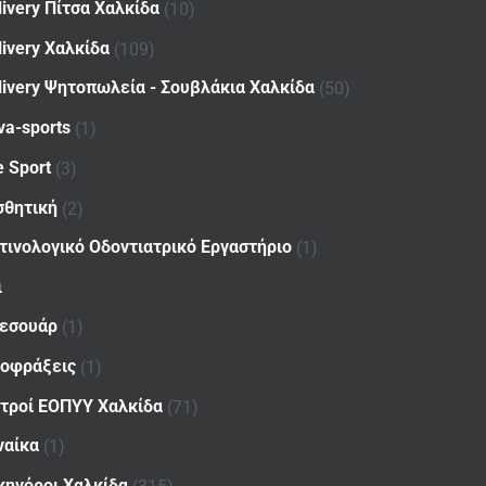
livery Πίτσα Χαλκίδα
(10)
livery Χαλκίδα
(109)
livery Ψητοπωλεία - Σουβλάκια Χαλκίδα
(50)
va-sports
(1)
e Sport
(3)
σθητική
(2)
τινολογικό Οδοντιατρικό Εργαστήριο
(1)
ι
εσουάρ
(1)
οφράξεις
(1)
ατροί ΕΟΠΥΥ Χαλκίδα
(71)
ναίκα
(1)
κηγόροι Χαλκίδα