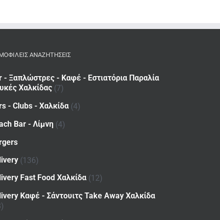
ΜΟΦΙΛΕΙΣ ΑΝΑΖΗΤΗΣΕΙΣ
r - Ξαπλώστρες - Καφέ - Εστιατόρια Παραλία
υκές Χαλκίδας
(7)
rs - Clubs - Χαλκίδα
(4)
ach Bar - Λίμνη
(4)
rgers
livery
(136)
livery Fast Food Χαλκίδα
(12)
livery Καφέ - Σάντουιτς Take Away Χαλκίδα
8)