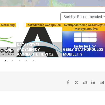
Sort by:
Recommended
t Marketing
Κατασκευές Αλουμινίου
Αντιπροσωπείες Αυτοκινήτ
- Μεταχειρισμένα
ΚΑΤΑΣΚΕΥΕΣ
ασκευή
ΑΛΟΥΜΙΝΙΟΥ
GEELY STATHOPOULOS
ΑΛΩΝΙΑΤΗΣ ΓΙΩΡΓΟΣ
MOBILLITY
Facebook
X
Reddit
Linke