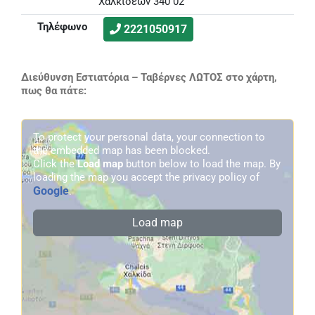
Χαλκιδέων 340 02
Τηλέφωνο
2221050917
Διεύθυνση Εστιατόρια – Ταβέρνες ΛΩΤΟΣ στο χάρτη,
πως θα πάτε:
To protect your personal data, your connection to
the embedded map has been blocked.
Click the
Load map
button below to load the map. By
loading the map you accept the privacy policy of
Google
.
Load map