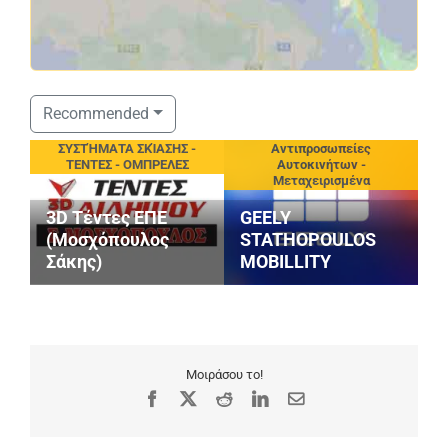
Recommended
ιεία
ΣΥΣΤΉΜΑΤΑ ΣΚΊΑΣΗΣ -
Αντιπροσωπείες
ΤΕΝΤΕΣ - ΟΜΠΡΕΛΕΣ
Αυτοκινήτων -
Μεταχειρισμένα
3D Τέντες ΕΠΕ
GEELY
(Μοσχόπουλος
STATHOPOULOS
Σάκης)
MOBILLITY
Μ
Μοιράσου το!
Facebook
X
Reddit
LinkedIn
Email