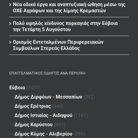
Νέα οδικά έργα και αναπτυξιακή ώθηση μέσω της
ΟΧΕ Αγράφων και της λίμνης Κρεμαστών
Πολύ υψηλός κίνδυνος πυρκαγιάς στην Εύβοια
την Τετάρτη 5 Αυγούστου
Ορισμός Εντεταλμένων Περιφερειακών
Συμβούλων Στερεάς Ελλάδας
ΕΠΑΓΓΕΛΜΑΤΙΚΌΣ ΟΔΗΓΌΣ ΑΝΆ ΠΕΡΙΟΧΉ
Εύβοια
(8337)
—
Δήμος Διρφύων - Μεσσαπίων
(392)
—
Δήμος Ερέτριας
(344)
—
Δήμος Ιστιαίας - Αιδηψού
(1161)
—
Δήμος Καρύστου
(485)
—
Δήμος Κύμης - Αλιβερίου
(886)