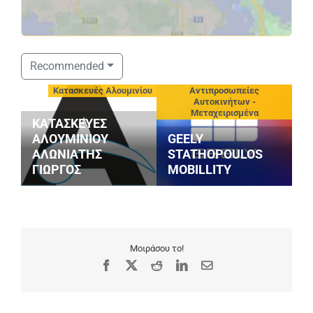
Recommended
ιεία
Κατασκευές Αλουμινίου
Αντιπροσωπείες
Αυτοκινήτων -
Μεταχειρισμένα
ΚΑΤΑΣΚΕΥΕΣ
ΑΛΟΥΜΙΝΙΟΥ
GEELY
3
ΑΛΩΝΙΑΤΗΣ
STATHOPOULOS
(
ΓΙΩΡΓΟΣ
MOBILLITY
Σ
Μοιράσου το!
Facebook
X
Reddit
LinkedIn
Email