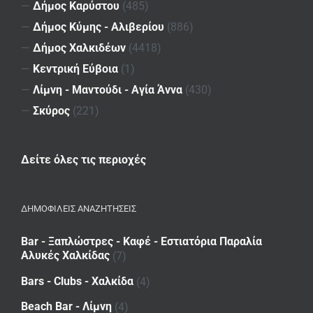
—
Δήμος Καρύστου
(485)
—
Δήμος Κύμης - Αλιβερίου
(886)
—
Δήμος Χαλκιδέων
(4418)
—
Κεντρική Εύβοια
(1)
—
Λίμνη - Μαντούδι - Αγία Άννα
(430)
—
Σκύρος
(221)
Δείτε όλες τις περιοχές
ΔΗΜΟΦΙΛΕΙΣ ΑΝΑΖΗΤΗΣΕΙΣ
Bar - Ξαπλώστρες - Καφέ - Εστιατόρια Παραλία
Αλυκές Χαλκίδας
(7)
Bars - Clubs - Χαλκίδα
(4)
Beach Bar - Λίμνη
(4)