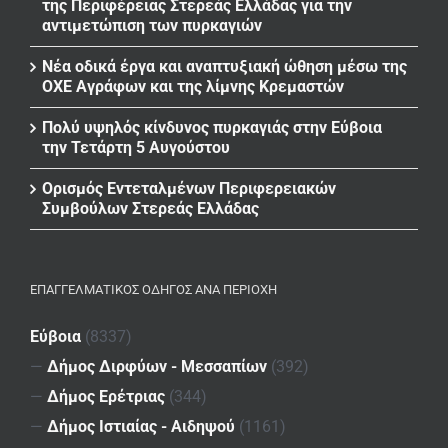
της Περιφέρειας Στερεάς Ελλάδας για την
αντιμετώπιση των πυρκαγιών
Νέα οδικά έργα και αναπτυξιακή ώθηση μέσω της
ΟΧΕ Αγράφων και της λίμνης Κρεμαστών
Πολύ υψηλός κίνδυνος πυρκαγιάς στην Εύβοια
την Τετάρτη 5 Αυγούστου
Ορισμός Εντεταλμένων Περιφερειακών
Συμβούλων Στερεάς Ελλάδας
ΕΠΑΓΓΕΛΜΑΤΙΚΌΣ ΟΔΗΓΌΣ ΑΝΆ ΠΕΡΙΟΧΉ
Εύβοια
(8337)
—
Δήμος Διρφύων - Μεσσαπίων
(392)
—
Δήμος Ερέτριας
(344)
—
Δήμος Ιστιαίας - Αιδηψού
(1161)