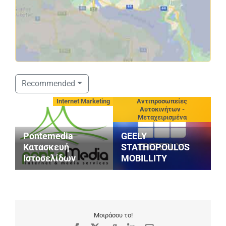
Recommended
ιεία
Internet Marketing
Αντιπροσωπείες
Αυτοκινήτων -
Μεταχειρισμένα
Pontemedia
GEELY
3
Κατασκευή
STATHOPOULOS
(
Ιστοσελίδων
MOBILLITY
Σ
Μοιράσου το!