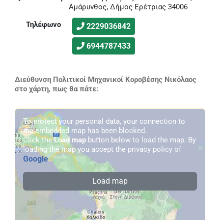
Αμάρυνθος, Δήμος Ερέτριας 34006
Τηλέφωνο
2229036842
6944787433
Διεύθυνση Πολιτικοί Μηχανικοί Κοροβέσης Νικόλαος
στο χάρτη, πως θα πάτε:
To protect your personal data, your connection to
the embedded map has been blocked.
Click the
Load map
button below to load the map. By
loading the map you accept the privacy policy of
Google
.
Load map