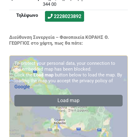
344 00
Τηλέφωνο
2228023892
Διεύθυνση Συνεργεία – Φανοποιεία ΚΟΡΑΗΣ Θ.
ΓΕΩΡΓΙΟΣ στο χάρτη, πως θα πάτε:
To protect your personal data, your connection to
the embedded map has been blocked.
Click the
Load map
button below to load the map. By
loading the map you accept the privacy policy of
Google
.
Load map