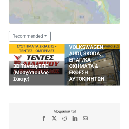
ΣΤΑΘΟΠΟΥΛΟΣ
Recommended
SERVICE
eting
ΣΥΣΤΉΜΑΤΑ ΣΚΊΑΣΗΣ -
Συνεργεία - Φανοποιεία
VOLKSWAGEN,
ΤΕΝΤΕΣ - ΟΜΠΡΕΛΕΣ
AUDI, SKODA,
ΕΠΑΓ/ΚΑ
3D Τέντες ΕΠΕ
ΟΧΗΜΑΤΑ &
(Μοσχόπουλος
ΕΚΘΕΣΗ
Σάκης)
ΑΥΤΟΚΙΝΗΤΩΝ
Μ
Μοιράσου το!
Facebook
X
Reddit
LinkedIn
Email