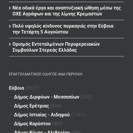
Νέα οδικά έργα και αναπτυξιακή ώθηση μέσω της
ΟΧΕ Αγράφων και της λίμνης Κρεμαστών
Πολύ υψηλός κίνδυνος πυρκαγιάς στην Εύβοια
την Τετάρτη 5 Αυγούστου
Ορισμός Εντεταλμένων Περιφερειακών
Συμβούλων Στερεάς Ελλάδας
ΕΠΑΓΓΕΛΜΑΤΙΚΌΣ ΟΔΗΓΌΣ ΑΝΆ ΠΕΡΙΟΧΉ
Εύβοια
(8337)
—
Δήμος Διρφύων - Μεσσαπίων
(392)
—
Δήμος Ερέτριας
(344)
—
Δήμος Ιστιαίας - Αιδηψού
(1161)
—
Δήμος Καρύστου
(485)
—
Δήμος Κύμης - Αλιβερίου
(886)