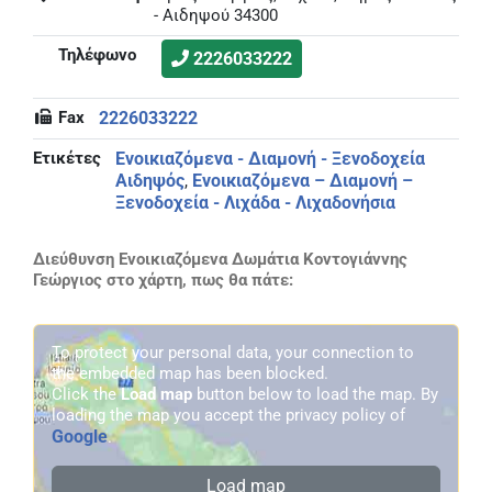
- Αιδηψού 34300
Τηλέφωνο
2226033222
Fax
2226033222
Ετικέτες
Ενοικιαζόμενα - Διαμονή - Ξενοδοχεία
Αιδηψός
Ενοικιαζόμενα – Διαμονή –
,
Ξενοδοχεία - Λιχάδα - Λιχαδονήσια
Διεύθυνση Ενοικιαζόμενα Δωμάτια Κοντογιάννης
Γεώργιος στο χάρτη, πως θα πάτε:
To protect your personal data, your connection to
the embedded map has been blocked.
Click the
Load map
button below to load the map. By
loading the map you accept the privacy policy of
Google
.
Load map