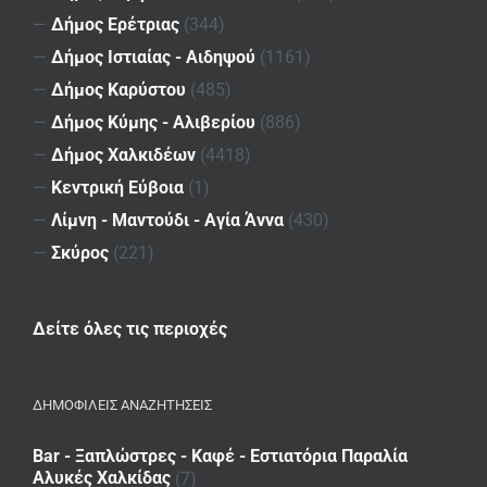
—
Δήμος Ερέτριας
(344)
—
Δήμος Ιστιαίας - Αιδηψού
(1161)
—
Δήμος Καρύστου
(485)
—
Δήμος Κύμης - Αλιβερίου
(886)
—
Δήμος Χαλκιδέων
(4418)
—
Κεντρική Εύβοια
(1)
—
Λίμνη - Μαντούδι - Αγία Άννα
(430)
—
Σκύρος
(221)
Δείτε όλες τις περιοχές
ΔΗΜΟΦΙΛΕΙΣ ΑΝΑΖΗΤΗΣΕΙΣ
Bar - Ξαπλώστρες - Καφέ - Εστιατόρια Παραλία
Αλυκές Χαλκίδας
(7)