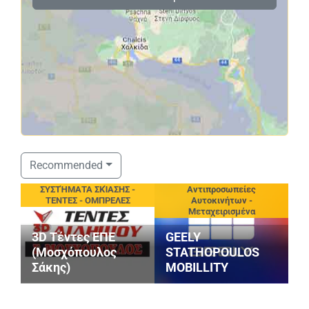
Recommended
eting
ΣΥΣΤΉΜΑΤΑ ΣΚΊΑΣΗΣ -
Αντιπροσωπείες
ΤΕΝΤΕΣ - ΟΜΠΡΕΛΕΣ
Αυτοκινήτων -
Μεταχειρισμένα
3D Τέντες ΕΠΕ
GEELY
(Μοσχόπουλος
STATHOPOULOS
Σάκης)
MOBILLITY
Μ