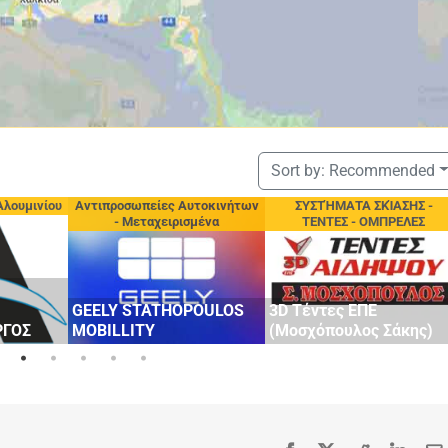
Sort by:
Recommended
Αλουμινίου
Αντιπροσωπείες Αυτοκινήτων
ΣΥΣΤΉΜΑΤΑ ΣΚΊΑΣΗΣ -
- Μεταχειρισμένα
ΤΕΝΤΕΣ - ΟΜΠΡΕΛΕΣ
GEELY STATHOPOULOS
3D Τέντες ΕΠΕ
ΡΓΟΣ
MOBILLITY
(Μοσχόπουλος Σάκης)