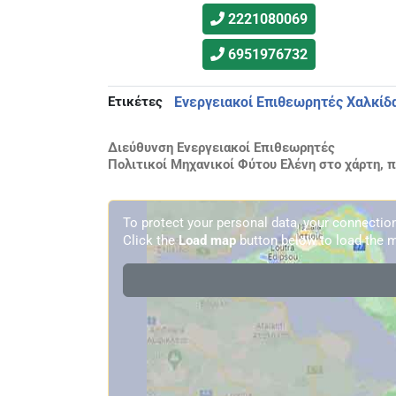
2221080069
6951976732
Ετικέτες
Ενεργειακοί Επιθεωρητές Χαλκίδ
Διεύθυνση Ενεργειακοί Επιθεωρητές
Πολιτικοί Μηχανικοί Φύτου Ελένη στο χάρτη, 
To protect your personal data, your connecti
Click the
Load map
button below to load the m