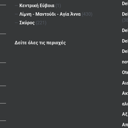
De
—
Κεντρική Εύβοια
(1)
De
—
Λίμνη - Μαντούδι - Αγία Άννα
(430)
(3
—
Σκύρος
(221)
De
De
Δείτε όλες τις περιοχές
De
no
Ot
Αι
Ακ
αλ
Αξ
Απ