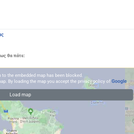
ας
πως θα πάτε:
on to the embedded map has been blocked.
Google
ap. By loading the map you accept the privacy policy of
.
Load map