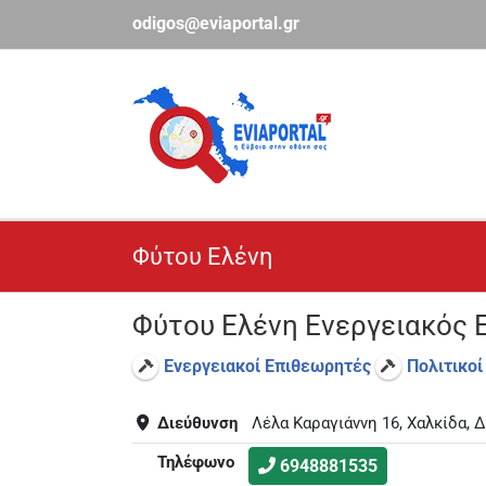
Μετάβαση
odigos@eviaportal.gr
στο
περιεχόμενο
Φύτου Ελένη
Φύτου Ελένη Ενεργειακός
Ενεργειακοί Επιθεωρητές
Πολιτικοί
Διεύθυνση
Λέλα Καραγιάννη 16, Χαλκίδα,
Τηλέφωνο
6948881535