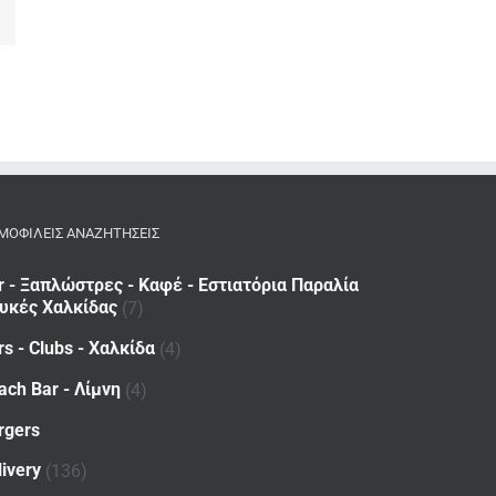
dIn
Email
ΜΟΦΙΛΕΙΣ ΑΝΑΖΗΤΗΣΕΙΣ
r - Ξαπλώστρες - Καφέ - Εστιατόρια Παραλία
υκές Χαλκίδας
(7)
rs - Clubs - Χαλκίδα
(4)
ach Bar - Λίμνη
(4)
rgers
livery
(136)