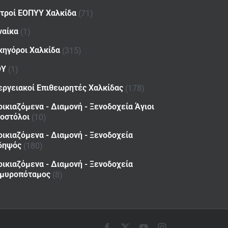
ατροί ΕΟΠΥΥ Χαλκίδα
(71)
ναίκα
(1)
κηγόροι Χαλκίδα
(315)
ΟΥ
(1)
εργειακοί Επιθεωρητές Χαλκίδας
(178)
οικιαζόμενα - Διαμονή - Ξενοδοχεία Άγιοι
οστόλοι
(10)
οικιαζόμενα - Διαμονή - Ξενοδοχεία
δηψός
(180)
οικιαζόμενα - Διαμονή - Ξενοδοχεία
μυροπόταμος
(8)
Facebook
X
YouTube
Instagram