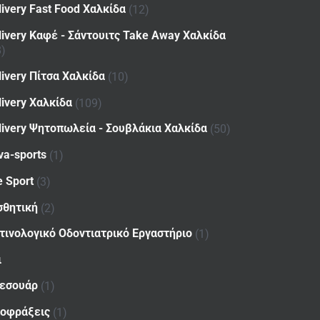
livery Fast Food Χαλκίδα
(12)
livery Καφέ - Σάντουιτς Take Away Χαλκίδα
8)
livery Πίτσα Χαλκίδα
(10)
livery Χαλκίδα
(109)
livery Ψητοπωλεία - Σουβλάκια Χαλκίδα
(50)
va-sports
(1)
e Sport
(3)
σθητική
(2)
τινολογικό Οδοντιατρικό Εργαστήριο
(1)
ι
εσουάρ
(1)
οφράξεις
(1)