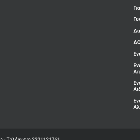
Γι
Γυ
Δι
Δ
Εν
Εν
Απ
Εν
Αι
Εν
Αλ
ia - Τηλέφωνο
2221121761