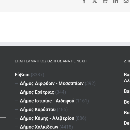
Facebook
X
Reddit
Linke
ΕΠΑΓΓΕΛΜΑΤΙΚΌΣ ΟΔΗΓΌΣ ΑΝΆ ΠΕΡΙΟΧΉ
ΔΗ
Εύβοια
(8337)
Ba
Αλ
—
Δήμος Διρφύων - Μεσσαπίων
(392)
Ba
—
Δήμος Ερέτριας
(344)
—
Δήμος Ιστιαίας - Αιδηψού
(1161)
Be
—
Δήμος Καρύστου
(485)
Bu
—
Δήμος Κύμης - Αλιβερίου
(886)
De
—
Δήμος Χαλκιδέων
(4418)