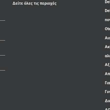
De
Δείτε όλες τις περιοχές
De
no
Ot
Αι
Ακ
αλ
Αξ
Απ
Γι
Γυ
Δι
Δ