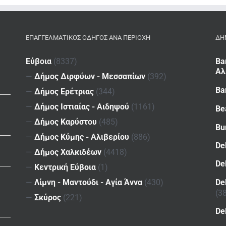
ΕΠΑΓΓΕΛΜΑΤΙΚΌΣ ΟΔΗΓΌΣ ΑΝΆ ΠΕΡΙΟΧΉ
ΔΗ
Εύβοια
(8337)
Ba
Αλ
—
Δήμος Διρφύων - Μεσσαπίων
(392)
Ba
—
Δήμος Ερέτριας
(344)
—
Δήμος Ιστιαίας - Αιδηψού
(1161)
Be
—
Δήμος Καρύστου
(485)
Bu
—
Δήμος Κύμης - Αλιβερίου
(886)
De
—
Δήμος Χαλκιδέων
(4418)
De
—
Κεντρική Εύβοια
(1)
De
—
Λίμνη - Μαντούδι - Αγία Άννα
(430)
(3
—
Σκύρος
(221)
De