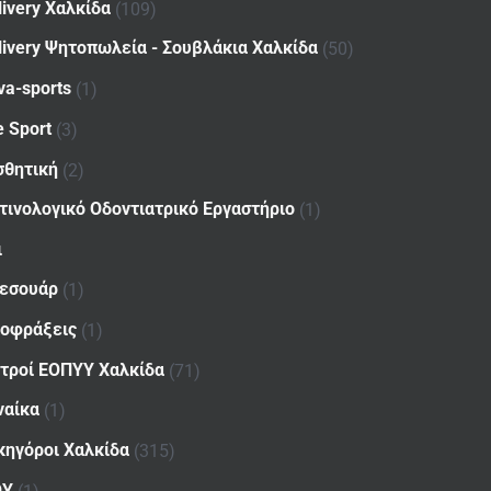
livery Χαλκίδα
(109)
livery Ψητοπωλεία - Σουβλάκια Χαλκίδα
(50)
va-sports
(1)
e Sport
(3)
σθητική
(2)
τινολογικό Οδοντιατρικό Εργαστήριο
(1)
ι
εσουάρ
(1)
οφράξεις
(1)
ατροί ΕΟΠΥΥ Χαλκίδα
(71)
ναίκα
(1)
κηγόροι Χαλκίδα
(315)
ΟΥ