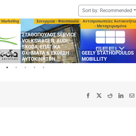
Sort by:
Recommended
t Marketing
Συνεργεία - Φανοποιεία
Αντιπροσωπείες Αυτοκινήτ
- Μεταχειρισμένα
ΣΤΑΘΟΠΟΥΛΟΣ SERVICE
VOLKSWAGEN, AUDI,
SKODA, ΕΠΑΓ/ΚΑ
ασκευή
ΟΧΗΜΑΤΑ & ΕΚΘΕΣΗ
GEELY STATHOPOULOS
ΑΥΤΟΚΙΝΗΤΩΝ
MOBILLITY
Facebook
X
Reddit
Linke