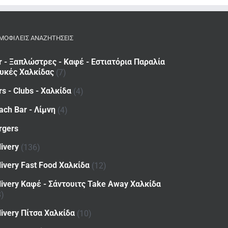
ΜΟΦΙΛΕΙΣ ΑΝΑΖΗΤΗΣΕΙΣ
r - Ξαπλώστρες - Καφέ - Εστιατόρια Παραλία
υκές Χαλκίδας
(7)
rs - Clubs - Χαλκίδα
(4)
ach Bar - Λίμνη
(4)
rgers
livery
(136)
livery Fast Food Χαλκίδα
(12)
livery Καφέ - Σάντουιτς Take Away Χαλκίδα
8)
livery Πίτσα Χαλκίδα
(10)