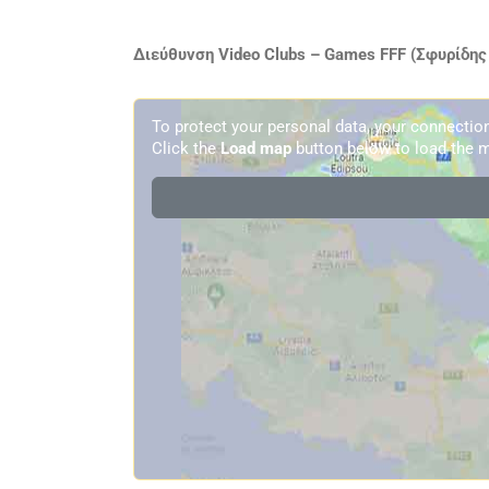
Διεύθυνση Video Clubs – Games FFF (Σφυρίδης
To protect your personal data, your connecti
Click the
Load map
button below to load the m