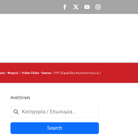
Facebook
X
YouTube
Instagram
αση - Φαγητό
Video Clubs - Games
FFF (Σφυρίδης Κωνσταντίνος Δ.)
Αναζήτηση
Search