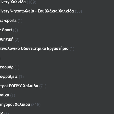
livery Χαλκίδα
(109)
livery Ψητοπωλεία - Σουβλάκια Χαλκίδα
(50)
va-sports
(1)
e Sport
(3)
σθητική
(2)
τινολογικό Οδοντιατρικό Εργαστήριο
(1)
ι
εσουάρ
(1)
οφράξεις
(1)
ατροί ΕΟΠΥΥ Χαλκίδα
(71)
ναίκα
(1)
κηγόροι Χαλκίδα
(315)
ΟΥ