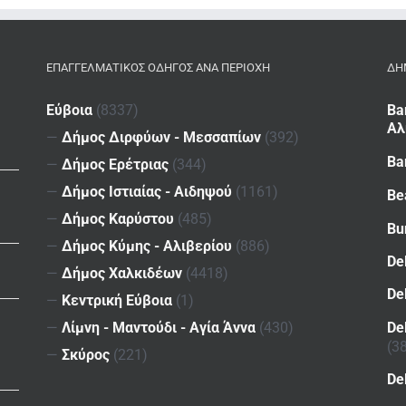
ΕΠΑΓΓΕΛΜΑΤΙΚΌΣ ΟΔΗΓΌΣ ΑΝΆ ΠΕΡΙΟΧΉ
ΔΗ
Εύβοια
(8337)
Ba
Αλ
—
Δήμος Διρφύων - Μεσσαπίων
(392)
Ba
—
Δήμος Ερέτριας
(344)
—
Δήμος Ιστιαίας - Αιδηψού
(1161)
Be
—
Δήμος Καρύστου
(485)
Bu
—
Δήμος Κύμης - Αλιβερίου
(886)
De
—
Δήμος Χαλκιδέων
(4418)
De
—
Κεντρική Εύβοια
(1)
De
—
Λίμνη - Μαντούδι - Αγία Άννα
(430)
(3
—
Σκύρος
(221)
De