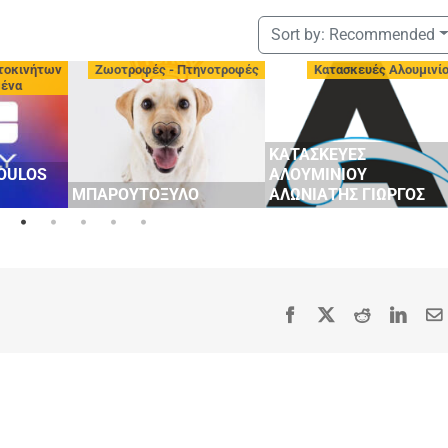
Sort by:
Recommended
τοκινήτων
Ζωοτροφές - Πτηνοτροφές
Κατασκευές Αλουμινί
μένα
ΚΑΤΑΣΚΕΥΕΣ
OULOS
ΑΛΟΥΜΙΝΙΟΥ
ΜΠΑΡΟΥΤΟΞΥΛΟ
ΑΛΩΝΙΑΤΗΣ ΓΙΩΡΓΟΣ
Facebook
X
Reddit
Linke