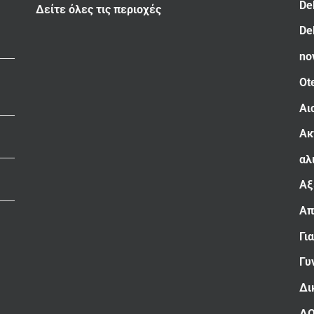
De
Δείτε όλες τις περιοχές
De
no
Ot
Αι
Ακ
αλ
Αξ
Απ
Γι
Γυ
Δι
Δ