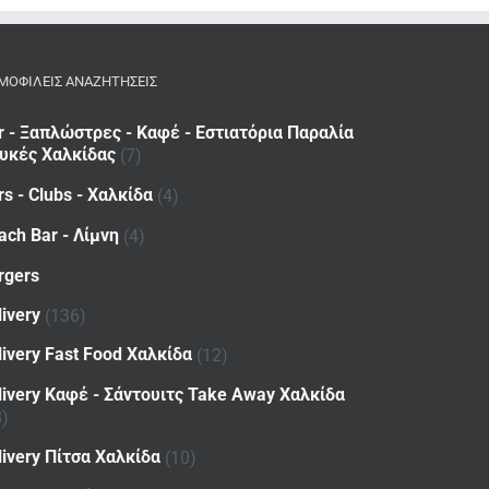
ΜΟΦΙΛΕΙΣ ΑΝΑΖΗΤΗΣΕΙΣ
r - Ξαπλώστρες - Καφέ - Εστιατόρια Παραλία
υκές Χαλκίδας
(7)
rs - Clubs - Χαλκίδα
(4)
ach Bar - Λίμνη
(4)
rgers
livery
(136)
livery Fast Food Χαλκίδα
(12)
livery Καφέ - Σάντουιτς Take Away Χαλκίδα
8)
livery Πίτσα Χαλκίδα
(10)