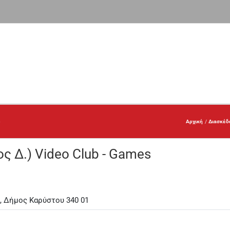
)
Αρχική
Διασκέδ
ς Δ.) Video Club - Games
, Δήμος Καρύστου 340 01