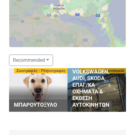
ΣΤΑΘΟΠΟΥΛΟΣ
Recommended
SERVICE
-
Ζωοτροφές - Πτηνοτροφές
Συνεργεία - Φανοποιεία
VOLKSWAGEN,
AUDI, SKODA,
ΕΠΑΓ/ΚΑ
ΟΧΗΜΑΤΑ &
G
ΕΚΘΕΣΗ
S
ΜΠΑΡΟΥΤΟΞΥΛΟ
ΑΥΤΟΚΙΝΗΤΩΝ
M