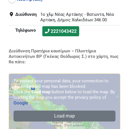
Διεύθυνση
1ο χλμ Νέας Αρτάκης - Βατώντα, Νέα
Αρτάκη, Δήμος Χαλκιδέων 346 00
Τηλέφωνο
2221043422
Διεύθυνση Πρατήρια καυσίμων – Πλυντήρια
Αυτοκινήτων BP (Γκέκας Θεόδωρος Σ.) στο χάρτη, πως
θα πάτε:
To protect your personal data, your connection to
the embedded map has been blocked.
Click the
Load map
button below to load the map. By
loading the map you accept the privacy policy of
Google
.
Load map