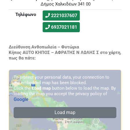
Δήμος Χαλκιδέων 341 00
Τηλέφωνο
2221037607
6937021181
Διεύθυνση Ανθοπωλεία – Φυτώρια
Κήπος AUTO ΚΗΠΟΣ – ΑΦΡΑΤΗΣ Ν ΛΩΛΗΣ Σ στο χάρτη,
πως θα πάτε:
To protect your personal data, your connection to
the embedded map has been blocked.
Click the
Load map
button below to load the map. By
loading the map you accept the privacy policy of
Google
.
Load map