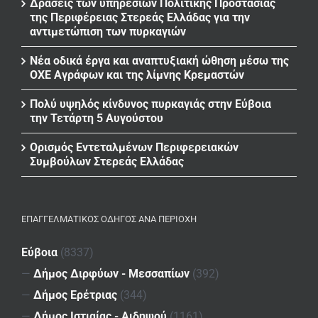
Δράσεις των υπηρεσιών Πολιτικής Προστασίας
της Περιφέρειας Στερεάς Ελλάδας για την
αντιμετώπιση των πυρκαγιών
Νέα οδικά έργα και αναπτυξιακή ώθηση μέσω της
ΟΧΕ Αγράφων και της λίμνης Κρεμαστών
Πολύ υψηλός κίνδυνος πυρκαγιάς στην Εύβοια
την Τετάρτη 5 Αυγούστου
Ορισμός Εντεταλμένων Περιφερειακών
Συμβούλων Στερεάς Ελλάδας
ΕΠΑΓΓΕΛΜΑΤΙΚΌΣ ΟΔΗΓΌΣ ΑΝΆ ΠΕΡΙΟΧΉ
Εύβοια
(8337)
—
Δήμος Διρφύων - Μεσσαπίων
(392)
—
Δήμος Ερέτριας
(344)
—
Δήμος Ιστιαίας - Αιδηψού
(1161)