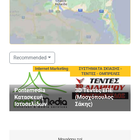
Recommended
Internet Marketing
ΣΥΣΤΉΜΑΤΑ ΣΚΊΑΣΗΣ -
ΤΕΝΤΕΣ - ΟΜΠΡΕΛΕΣ
Κ
Pontemedia
3D Τέντες ΕΠΕ
Α
Κατασκευή
(Μοσχόπουλος
Α
Ιστοσελίδων
Σάκης)
Γ
Μοιράσου το!