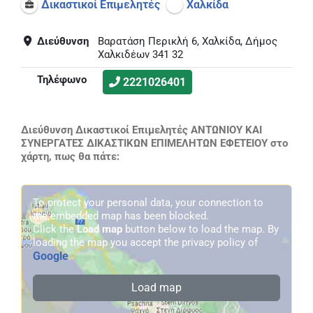
Δικαστικοί Επιμελητές
Χαλκίδα
Διεύθυνση
Βαρατάση Περικλή 6, Χαλκίδα, Δήμος
Χαλκιδέων 341 32
Τηλέφωνο
2221026401
Διεύθυνση Δικαστικοί Επιμελητές ΑΝΤΩΝΙΟΥ ΚΑΙ
ΣΥΝΕΡΓΑΤΕΣ ΔΙΚΑΣΤΙΚΩΝ ΕΠΙΜΕΛΗΤΩΝ ΕΦΕΤΕΙΟΥ στο
χάρτη, πως θα πάτε:
To protect your personal data, your connection to
the embedded map has been blocked.
Click the
Load map
button below to load the map. By
loading the map you accept the privacy policy of
Google
.
Load map