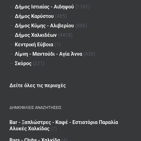
—
Δήμος Ιστιαίας - Αιδηψού
(1161)
—
Δήμος Καρύστου
(485)
—
Δήμος Κύμης - Αλιβερίου
(886)
—
Δήμος Χαλκιδέων
(4418)
—
Κεντρική Εύβοια
(1)
—
Λίμνη - Μαντούδι - Αγία Άννα
(430)
—
Σκύρος
(221)
Δείτε όλες τις περιοχές
ΔΗΜΟΦΙΛΕΙΣ ΑΝΑΖΗΤΗΣΕΙΣ
Bar - Ξαπλώστρες - Καφέ - Εστιατόρια Παραλία
Αλυκές Χαλκίδας
(7)
Bars - Clubs - Χαλκίδα
(4)