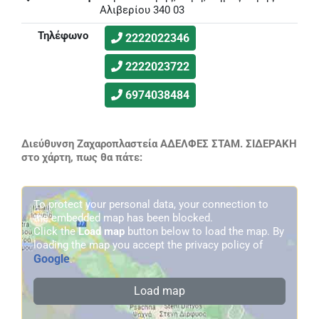
Αλιβερίου 340 03
Τηλέφωνο
2222022346
2222023722
6974038484
Διεύθυνση Ζαχαροπλαστεία ΑΔΕΛΦΕΣ ΣΤΑΜ. ΣΙΔΕΡΑΚΗ
στο χάρτη, πως θα πάτε:
To protect your personal data, your connection to
the embedded map has been blocked.
Click the
Load map
button below to load the map. By
loading the map you accept the privacy policy of
Google
.
Load map