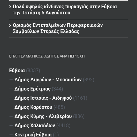
Πολύ υψηλός κίνδυνος πυρκαγιάς στην Εύβοια
την Τετάρτη 5 Αυγούστου
Ορισμός Εντεταλμένων Περιφερειακών
Συμβούλων Στερεάς Ελλάδας
ΕΠΑΓΓΕΛΜΑΤΙΚΌΣ ΟΔΗΓΌΣ ΑΝΆ ΠΕΡΙΟΧΉ
Εύβοια
(8337)
—
Δήμος Διρφύων - Μεσσαπίων
(392)
—
Δήμος Ερέτριας
(344)
—
Δήμος Ιστιαίας - Αιδηψού
(1161)
—
Δήμος Καρύστου
(485)
—
Δήμος Κύμης - Αλιβερίου
(886)
—
Δήμος Χαλκιδέων
(4418)
—
Κεντρική Εύβοια
(1)