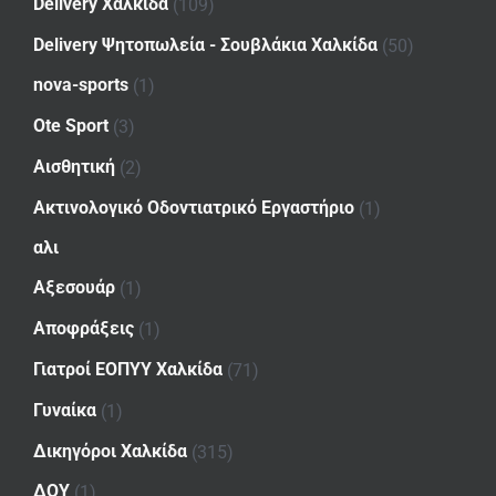
Delivery Χαλκίδα
(109)
Delivery Ψητοπωλεία - Σουβλάκια Χαλκίδα
(50)
nova-sports
(1)
Ote Sport
(3)
Αισθητική
(2)
Ακτινολογικό Οδοντιατρικό Εργαστήριο
(1)
αλι
Αξεσουάρ
(1)
Αποφράξεις
(1)
Γιατροί ΕΟΠΥΥ Χαλκίδα
(71)
Γυναίκα
(1)
Δικηγόροι Χαλκίδα
(315)
ΔΟΥ
(1)