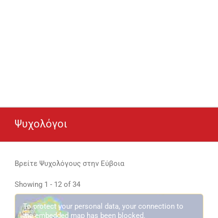
Ψυχολόγοι
Βρείτε Ψυχολόγους στην Εύβοια
Showing 1 - 12 of 34
To protect your personal data, your connection to
the embedded map has been blocked.