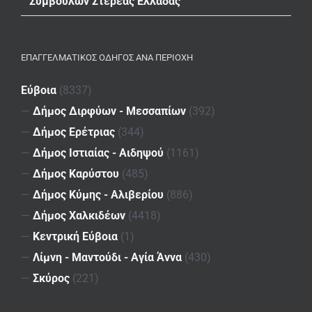
Συμβούλων Στερεάς Ελλάδας
ΕΠΑΓΓΕΛΜΑΤΙΚΌΣ ΟΔΗΓΌΣ ΑΝΆ ΠΕΡΙΟΧΉ
Εύβοια
(8337)
—
Δήμος Διρφύων - Μεσσαπίων
(392)
—
Δήμος Ερέτριας
(344)
—
Δήμος Ιστιαίας - Αιδηψού
(1161)
—
Δήμος Καρύστου
(485)
—
Δήμος Κύμης - Αλιβερίου
(886)
—
Δήμος Χαλκιδέων
(4418)
—
Κεντρική Εύβοια
(1)
—
Λίμνη - Μαντούδι - Αγία Άννα
(430)
—
Σκύρος
(221)